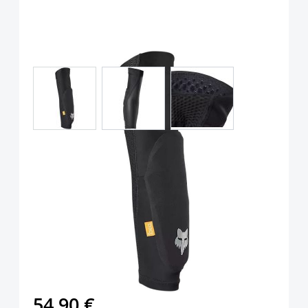
View larger image
View larger image
View larger image
Fox Racing YTH ENDURO
ELBOW SLEEVE Unisex Black
OS
Art.-Nr.
116116
UVP
54,99 €
54,90 €