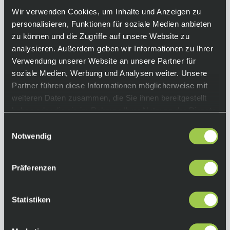
feuchtigkeitsableitenden Mikro-Lycra
Wir verwenden Cookies, um Inhalte und Anzeigen zu
ausgestattet sind die Ellbogenbandagen für
personalisieren, Funktionen für soziale Medien anbieten
jeden Junior-Piloten geeignet, der sicher über
zu können und die Zugriffe auf unsere Website zu
die Trails kommen soll.
analysieren. Außerdem geben wir Informationen zu Ihrer
Equipment
Verwendung unserer Website an unsere Partner für
soziale Medien, Werbung und Analysen weiter. Unsere
Partner führen diese Informationen möglicherweise mit
Funktionen:
weiteren Daten zusammen, die Sie ihnen bereitgestellt
• Hightech-Skidpanel aus SuperFabric™ für
haben oder die sie im Rahmen Ihrer Nutzung der Dienste
erstklassige Beständigkeit und Flexibilität
gesammelt haben.
• CE-zertifizierte D3O®-LP1-Einsätze für
Einwilligungsauswahl
weltweit führenden Aufprallschutz
Notwendig
• erweiterter Poron®-Schienbeinschutz
• gebondete PORON®-Seitenpads für
Präferenzen
zusätzliche Abdeckung
• leichter, minimalistischer Manschettenstil für
mehr Komfort und Flexibilität auf dem Bike
Statistiken
Farbe:
Schwarz