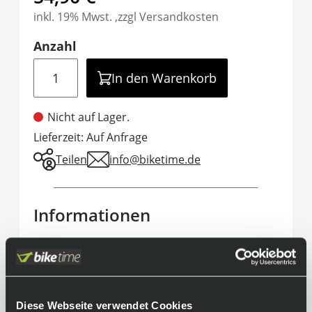
inkl. 19% Mwst. ,zzgl Versandkosten
Anzahl
Menge
In den Warenkorb
Nicht auf Lager.
Lieferzeit: Auf Anfrage
Teilen
info@biketime.de
Informationen
Wenn es bei deinem Nachwuchs auf dem Trail
mal wieder wild zugeht, dann kommt die Fox
Racing Enduro Ellbogenbandage genau richtig.
Pedalfreundlich, zuverlässig und mit
Diese Webseite verwendet Cookies