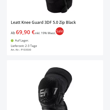
Leatt Knee Guard 3DF 5.0 Zip Black
69,90 €
Sale
Ab
inkl. 19% Mwst.
Auf Lager.
In den Warenkorb
Lieferzeit: 2-3 Tage
Art.-Nr.:
P103500