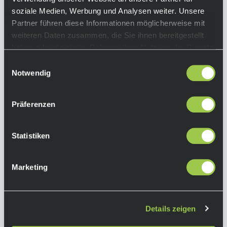
soziale Medien, Werbung und Analysen weiter. Unsere
Partner führen diese Informationen möglicherweise mit
weiteren Daten zusammen, die Sie ihnen bereitgestellt
haben oder die sie im Rahmen Ihrer Nutzung der Dienste
gesammelt haben.
Einwilligungsauswahl
Notwendig
Präferenzen
Statistiken
Marketing
Fox Racing Enduro D3O ELBOW GUARD Men
Black
Details zeigen
44,90 €
Sale
Ab
inkl. 19% Mwst.