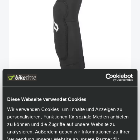
Scott Mission Junior Evo Ellbogenschoner Black
49,90 €
inkl. 19% Mwst.
Diese Webseite verwendet Cookies
Auf Lager.
Wir verwenden Cookies, um Inhalte und Anzeigen zu
In den Warenkorb
Lieferzeit: 2-3 Tage
personalisieren, Funktionen für soziale Medien anbieten
Art.-Nr.:
P92277
zu können und die Zugriffe auf unsere Website zu
analysieren. Außerdem geben wir Informationen zu Ihrer
Verwendung unserer Website an unsere Partner für