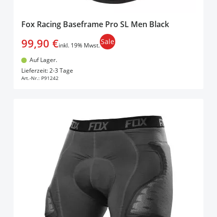
Fox Racing Baseframe Pro SL Men Black
99,90 €
Sale
inkl. 19% Mwst.
Auf Lager.
In den Warenkorb
Lieferzeit: 2-3 Tage
Art.-Nr.:
P91242