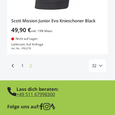
Scott Mission Junior Evo Knieschoner Black
49,90 €
inkl. 19% Mwst.
Nicht auf Lager.
In den Warenkorb
Lieferzeit: Auf Anfrage
Art.-Nr.:
P92278
Seite
Sie lesen gerade Seite
1
2
Lass dich beraten:
+49 511 67998300
Folge uns auf: