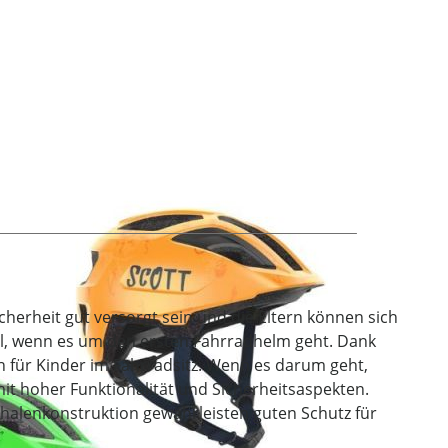
cherheit gut versorgt sein und die Eltern können sich
hl, wenn es um den ersten Fahrradhelm geht. Dank
h für Kinder im Fahrradsitz. Wenn es darum geht,
mit hoher Funktionalität und Sicherheitsaspekten.
halenkonstruktion gewährleisten guten Schutz für