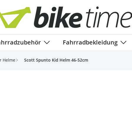
ahrradzubehör
Fahrradbekleidung
ory
enu for Fahrradteile category
Show submenu for Fahrradzubehör ca
Show
r Helme
Scott Spunto Kid Helm 46-52cm