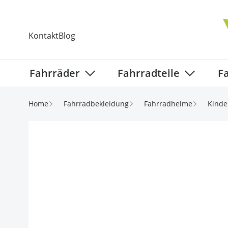
Direkt zum Inhalt
Kontakt
Blog
Fahrräder
Fahrradteile
F
Show submenu for Fahrräder categ
Show subm
Home
Fahrradbekleidung
Fahrradhelme
Kinde