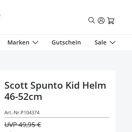
Marken
Gutschein
Sale
tegory
 submenu for Fahrradbekleidung category
Show submenu for Marken category
Show sub
Scott Spunto Kid Helm
46-52cm
Art.-Nr.
P104374
UVP
49,95 €