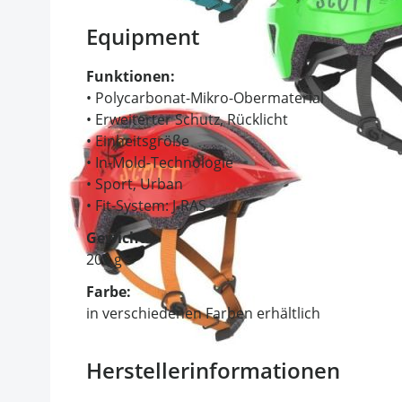
Equipment
Funktionen:
• Polycarbonat-Mikro-Obermaterial
• Erweiterter Schutz, Rücklicht
• Einheitsgröße
• In-Mold-Technologie
• Sport, Urban
• Fit-System: J-RAS
Gewicht:
205 g
Farbe:
in verschiedenen Farben erhältlich
Herstellerinformationen