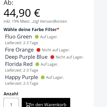
Ab:
44,90 €
inkl. 19% Mwst. ,zzgl Versandkosten
Optionen
Wähle deine Farbe Filter
It is required to select one of the available valu
Fluo Green
Auf Lager.
Lieferzeit: 2-3 Tage
Fire Orange
Nicht auf Lager.
Deep Purple Blue
Nicht auf Lager.
Florida Red
Auf Lager.
Lieferzeit: 2-3 Tage
Happy Purple
Auf Lager.
Lieferzeit: 2-3 Tage
Anzahl
Menge
In den Warenkorb