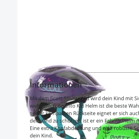
Informationen
Mit dem Scott Spunto Kid wird dein Kind mit Si
wohlfühlen. Spunto Kid Helm ist die beste Wa
seiner kompakten Rückseite eignet er sich auc
dein Kind zu schützen, ist er ein Fahrradhelm 
Eine extra Kopfabdeckung und eine robuste Sc
dein Kind.