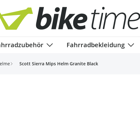
ahrradzubehör
Fahrradbekleidung
ory
enu for Fahrradteile category
Show submenu for Fahrradzubehör ca
Show
Helme
Scott Sierra Mips Helm Granite Black