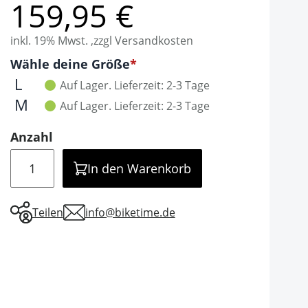
159,95 €
inkl. 19% Mwst. ,zzgl Versandkosten
Optionen
Wähle deine Größe
It is required to select one of the available valu
L
Auf Lager.
Lieferzeit: 2-3 Tage
M
Auf Lager.
Lieferzeit: 2-3 Tage
Anzahl
Menge
In den Warenkorb
Teilen
info@biketime.de