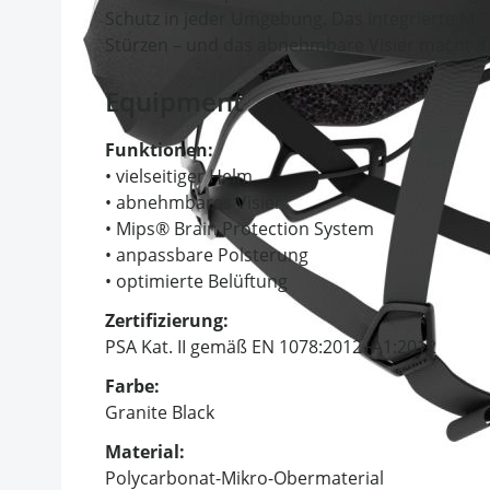
Schutz in jeder Umgebung. Das integrierte MIP
Stürzen – und das abnehmbare Visier macht de
Equipment
Funktionen:
• vielseitiger Helm
• abnehmbares Visier
• Mips® Brain Protection System
• anpassbare Polsterung
• optimierte Belüftung
Zertifizierung:
PSA Kat. II gemäß EN 1078:2012+A1:2012
Farbe:
Granite Black
Material:
Polycarbonat-Mikro-Obermaterial