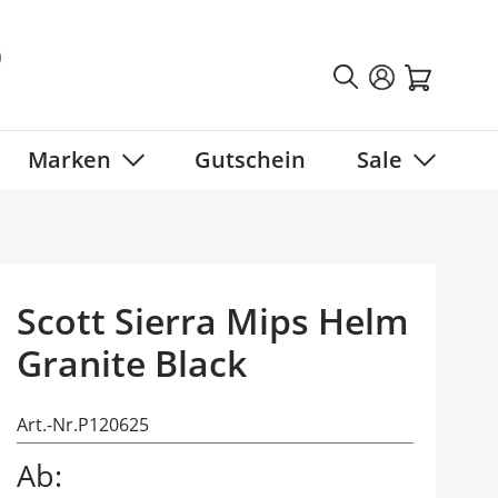
Marken
Gutschein
Sale
tegory
 submenu for Fahrradbekleidung category
Show submenu for Marken category
Show sub
Scott Sierra Mips Helm
Granite Black
Art.-Nr.
P120625
Ab: