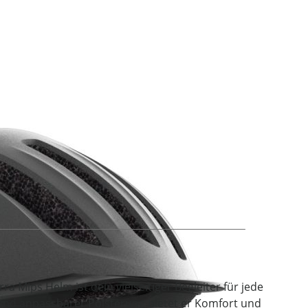
age
rra Mips Helm ist dein vielseitiger Begleiter für jede
 und anpassbarer Polsterung bietet er Komfort und