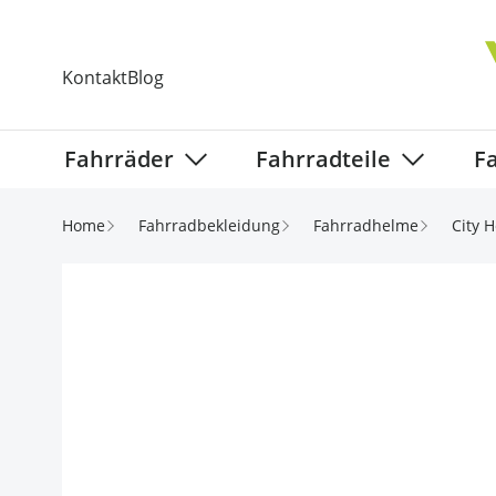
Direkt zum Inhalt
Kontakt
Blog
Fahrräder
Fahrradteile
F
Show submenu for Fahrräder categ
Show subm
Home
Fahrradbekleidung
Fahrradhelme
City 