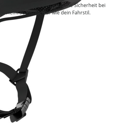
S®-System sorgt für zusätzliche Sicherheit bei
n Helm so wandelbar wie dein Fahrstil.