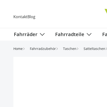
Direkt zum Inhalt
Kontakt
Blog
Fahrräder
Fahrradteile
F
Show submenu for Fahrräder categ
Show subm
Home
Fahrradzubehör
Taschen
Satteltaschen