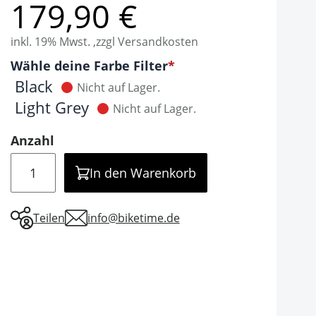
179,90 €
inkl. 19% Mwst. ,zzgl Versandkosten
Optionen
Wähle deine Farbe Filter
It is required to select one of the available valu
Black
Nicht auf Lager.
Light Grey
Nicht auf Lager.
Anzahl
Menge
In den Warenkorb
Teilen
info@biketime.de