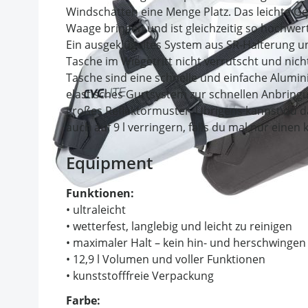
Windschatten eine Menge Platz. Das leichte Ge
Waage bringen und ist gleichzeitig so hochwert
Ein ausgeklügeltes System aus SR-Halterung u
Tasche im Wiegetritt nicht verrutscht und nic
Tasche sind eine schnelle und einfache Alumi
elastisches Gurtsystem zur schnellen Anbring
großes Reflektormuster. Übrigens kannst du 
auch auf 9 l verringern, falls du mal nur einen
Equipment
Funktionen:
• ultraleicht
• wetterfest, langlebig und leicht zu reinigen
• maximaler Halt – kein hin- und herschwingen
• 12,9 l Volumen und voller Funktionen
• kunststofffreie Verpackung
Farbe: