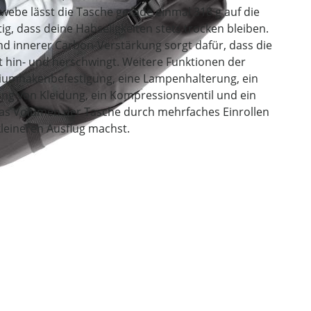
webe lässt die Tasche gerade einmal 318 g auf die
ig, dass deine Habseligkeiten stets trocken bleiben.
nd innerer Carbon-Verstärkung sorgt dafür, dass die
ht hin- und herschwingt. Weitere Funktionen der
niumhakenbefestigung, eine Lampenhalterung, ein
ung von Kleidung, ein Kompressionsventil und ein
das Volumen der Tasche durch mehrfaches Einrollen
 kleineren Ausflug machst.