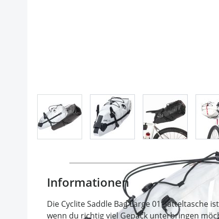
View larger image
View larger image
View larger im
Informationen
Die Cyclite Saddle Bag Large 01 Satteltasche is
wenn du richtig viel Gepäck unterbringen möch