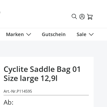
Marken
Gutschein
Sale
tegory
 submenu for Fahrradbekleidung category
Show submenu for Marken category
Show sub
Cyclite Saddle Bag 01
Size large 12,9l
Art.-Nr.
P114595
Ab: