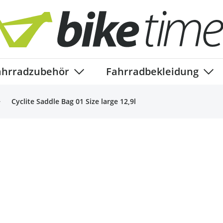
ahrradzubehör
Fahrradbekleidung
ory
enu for Fahrradteile category
Show submenu for Fahrradzubehör ca
Show
Cyclite Saddle Bag 01 Size large 12,9l