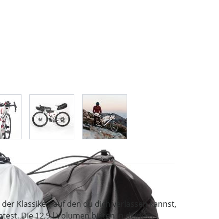
age
View larger image
View larger image
View larger image
t der Klassiker, auf den du dich verlassen kannst,
test. Die 12,9 l Volumen bieten in deinem