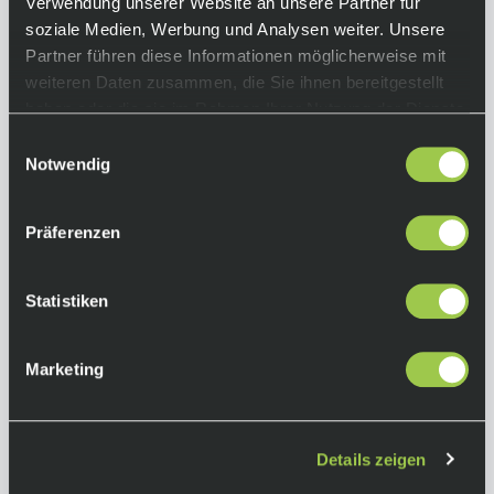
Rahmen:
Verwendung unserer Website an unsere Partner für
Adlar Carbon Monocoque NHU-MOD
soziale Medien, Werbung und Analysen weiter. Unsere
Partner führen diese Informationen möglicherweise mit
Kassette:
weiteren Daten zusammen, die Sie ihnen bereitgestellt
Shimano CS-M8100-12 10-51 Z.
haben oder die sie im Rahmen Ihrer Nutzung der Dienste
Kurbelgarnitur:
gesammelt haben.
Einwilligungsauswahl
Shimano GRX FC-RX610 40 Z.
Notwendig
Schaltwerk:
Shimano GRX RD-RX822-GS
Präferenzen
Schalthebel:
Shimano GRX ST-RX610
Statistiken
Bremsen:
Shimano GRX BR-RX400
Marketing
Bremsscheiben:
Shimano SM-RT70 160 / 160
Details zeigen
Laufräder:
Miche Graff XL 700c TLR Alloy