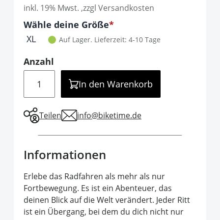
inkl. 19% Mwst. ,zzgl Versandkosten
Optionen
Wähle deine Größe
It is required to select one of the available 
XL
Auf Lager.
Lieferzeit: 4-10 Tage
Anzahl
Menge
In den Warenkorb
Teilen
info@biketime.de
Informationen
Erlebe das Radfahren als mehr als nur
Fortbewegung. Es ist ein Abenteuer, das
deinen Blick auf die Welt verändert. Jeder Ritt
ist ein Übergang, bei dem du dich nicht nur