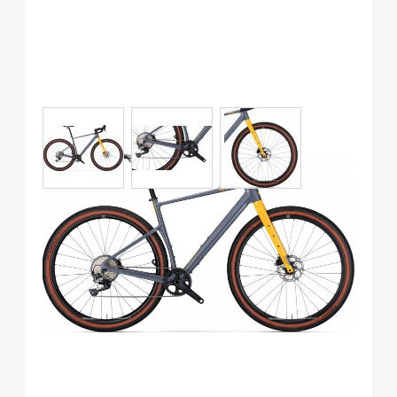
View larger image
View larger image
View larger image
Wilier Adlar Shimano GRX
1x12, Miche Graff, Grey Yellow
Art.-Nr.
P118304
UVP
4.000,00 €
Ab:
2.999,00 €