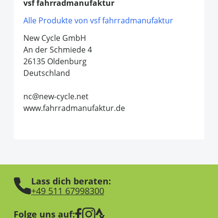
vsf fahrradmanufaktur
Alle Produkte von vsf fahrradmanufaktur
New Cycle GmbH
An der Schmiede 4
26135 Oldenburg
Deutschland
nc@new-cycle.net
www.fahrradmanufaktur.de
Lass dich beraten:
+49 511 67998300
Folge uns auf: