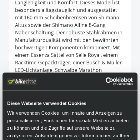
Langlebigkeit und Komfort. Dieses Modell ist
besonders alltagstauglich und ausgestattet
mit 160 mm Scheibenbremsen von Shimano
Altus sowie der Shimano Alfine 8-Gang
Nabenschaltung. Der robuste Stahlrahmen in
Manufakturqualität wird mit den bewährten
hochwertigen Komponenten kombiniert. Mit
einem Essenza Sattel von Selle Royal, einem
Racktime-Gepäckträger, einer Busch & Müller
LED-Lichtanlage, Schwalbe Marathon
Supreme-Bereifung sowie ergonomischen
Griffen von Herrmans richtet sich dieses
Trekkingrad an komfortorientierte Menschen.
Diese Webseite verwendet Cookies
Equipment
Wir verwenden Cookies, um Inhalte und Anzeigen zu
personalisieren, Funktionen für soziale Medien anbieten
Achtung:
zu können und die Zugriffe auf unsere Website zu
Das abgebildete Fahrrad kann aufgrund
analysieren. Außerdem geben wir Informationen zu Ihrer
unterschiedlicher Konfigurationen vom