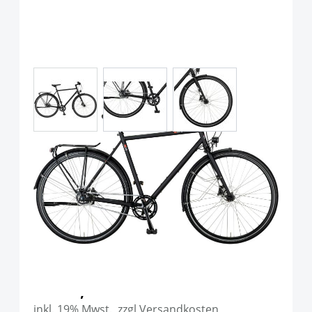
View larger image
View larger image
View larger image
VSF fahrradmanufaktur T-500
Shimano Alfine 8 Gang Disc,
Ebony Matt, Diamant
Art.-Nr.
P117042
Ab:
1.599,90 €
inkl. 19% Mwst. ,zzgl Versandkosten