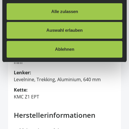
Shimano Altus BL-MT200, 3-Finger Bremshebel
Alle zulassen
Schaltwerk:
Shimano Alfine 8-Gang Freilauf
Auswahl erlauben
Sattel:
Selle Royal Essenza
Sattelstütze:
Ablehnen
Levelnine, patent, Aluminium, 27,2 mm, 300
mm
Lenker:
Levelnine, Trekking, Aluminium, 640 mm
Kette:
KMC Z1 EPT
Herstellerinformationen