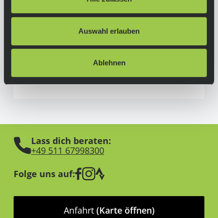
Via Modena, 18
46041 Asola (MN)
Auswahl erlauben
Italien
trereinnovation@legalmail.it
Ablehnen
www.uynsports.com
Lass dich beraten:
+49 511 67998300
Folge uns auf:
Anfahrt
(Karte öffnen)