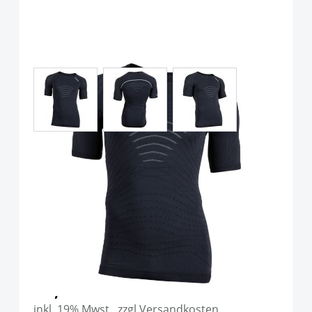
View larger image
View larger image
View larger image
UYN Motyon 2.0 Men
Unterhemd Kurzarm
Blackboard
Art.-Nr.
P88742
Ab:
79,00 €
inkl. 19% Mwst. ,zzgl Versandkosten