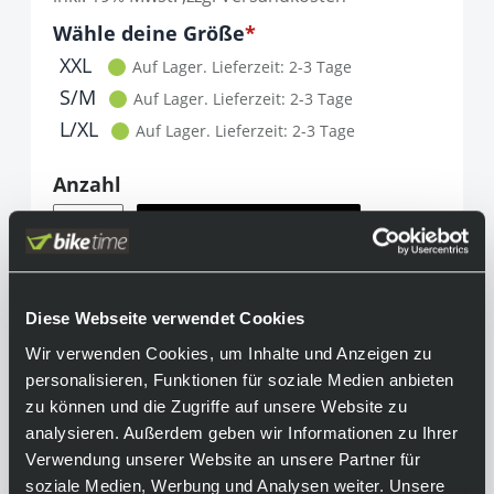
Optionen
Wähle deine Größe
It is required to select one of the available 
XXL
Auf Lager.
Lieferzeit: 2-3 Tage
S/M
Auf Lager.
Lieferzeit: 2-3 Tage
L/XL
Auf Lager.
Lieferzeit: 2-3 Tage
Anzahl
Menge
In den Warenkorb
Teilen
info@biketime.de
Diese Webseite verwendet Cookies
Wir verwenden Cookies, um Inhalte und Anzeigen zu
personalisieren, Funktionen für soziale Medien anbieten
Informationen
zu können und die Zugriffe auf unsere Website zu
analysieren. Außerdem geben wir Informationen zu Ihrer
Das gute Klima ist greifbar. Jede Faser, jedes
Verwendung unserer Website an unsere Partner für
Detail des Short Sleeves aus der Baselayer-
soziale Medien, Werbung und Analysen weiter. Unsere