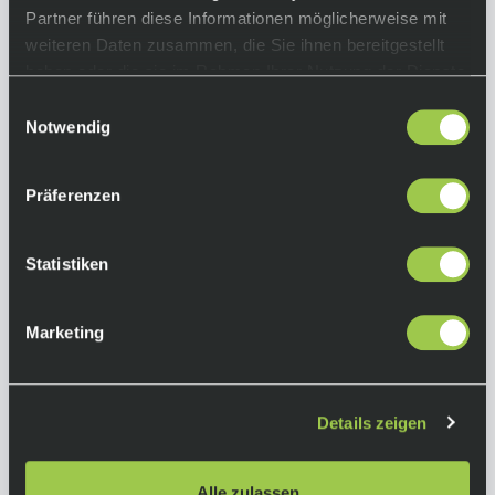
Kollektion von UYN® steht für ein optimales
Partner führen diese Informationen möglicherweise mit
Körperklima. Luft zirkuliert optimal,
weiteren Daten zusammen, die Sie ihnen bereitgestellt
Feuchtigkeit wird vom Körper nach außen
haben oder die sie im Rahmen Ihrer Nutzung der Dienste
transportiert, das Material trocknet schnell.
gesammelt haben.
Ein Baselayer-Shirt für jede Aktivität.
Einwilligungsauswahl
Notwendig
Equipment
Präferenzen
Natex HYPERMOTION COOLVENT 4-WAYS
VENTILATION SPACER FEELINE Materialmix:
93% POLYAMID 5% ELASTHAN 2%
Statistiken
POLYPROPYLEN
Marketing
Herstellerinformationen
UYN
Details zeigen
Alle Produkte von UYN
TRERE' INNOVATION SRL
Alle zulassen