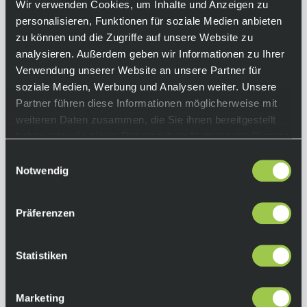
Das kurzärmlige Damen Unterhemd
Wir verwenden Cookies, um Inhalte und Anzeigen zu
ENERGYON von UYN aus Natex, ist geeignet
personalisieren, Funktionen für soziale Medien anbieten
für Aktivitäten mit besonders starker
zu können und die Zugriffe auf unsere Website zu
Schweißbildung. In seinen gerade mal 80
analysieren. Außerdem geben wir Informationen zu Ihrer
Gramm, findet sich das fortschrittlichste an
Verwendung unserer Website an unsere Partner für
Technologien für die Atmungsaktivität
soziale Medien, Werbung und Analysen weiter. Unsere
konzentriert! Der außerordentliche Luftstrom
Partner führen diese Informationen möglicherweise mit
auf der Haut, wird durch Löcher mit
weiteren Daten zusammen, die Sie ihnen bereitgestellt
unterschiedlichem Durchmesser in speziellen
haben oder die sie im Rahmen Ihrer Nutzung der Dienste
Bereichen des Shirts, dreidimensionalen
gesammelt haben.
Einwilligungsauswahl
Mikrorippen und dem kombinierten Einsatze
Notwendig
von Polypropylen erzeugt. Und das Prinzip ist
ganz einfach – je mehr Bewegung, desto mehr
Präferenzen
Frische.
Equipment
Statistiken
Kurzärmliges Multifunktionsunterhemd zum
Radfahren Damenspezifischer Schnitt
Marketing