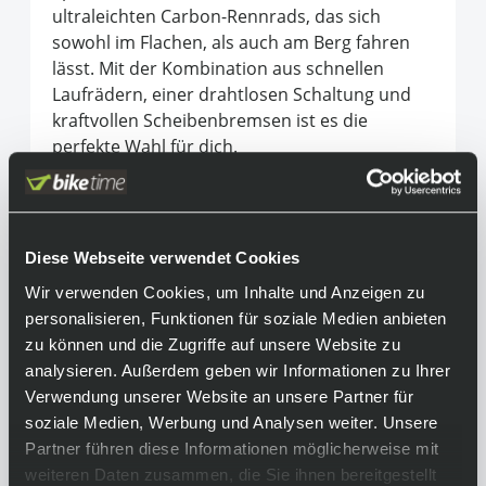
ultraleichten Carbon-Rennrads, das sich
sowohl im Flachen, als auch am Berg fahren
lässt. Mit der Kombination aus schnellen
Laufrädern, einer drahtlosen Schaltung und
kraftvollen Scheibenbremsen ist es die
perfekte Wahl für dich.
Equipment
Achtung:
Diese Webseite verwendet Cookies
Das abgebildete Fahrrad kann aufgrund
Wir verwenden Cookies, um Inhalte und Anzeigen zu
unterschiedlicher Konfigurationen vom
personalisieren, Funktionen für soziale Medien anbieten
endgültigen Produkt abweichen. Bitte
zu können und die Zugriffe auf unsere Website zu
beachte hierfür unsere technischen Daten!
analysieren. Außerdem geben wir Informationen zu Ihrer
Rahmen:
Verwendung unserer Website an unsere Partner für
Ultraleichtes 500 Series OCLV Carbon, perfekt
soziale Medien, Werbung und Analysen weiter. Unsere
abgestimmte und optimierte Performance-
Partner führen diese Informationen möglicherweise mit
Rohre, konisches Steuerrohr, interne
weiteren Daten zusammen, die Sie ihnen bereitgestellt