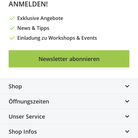
ANMELDEN!
Exklusive Angebote
News & Tipps
Einladung zu Workshops & Events
Newsletter abonnieren
Shop
Biketime GmbH
Öffnungszeiten
Alter Flughafen 7a
30179 Hannover
Montag geschlossen
Unser Service
info@biketime.de
Dienstag – Freitag
+49 511 67998300
11:00 – 18:30 Uhr
Bike Fittingcenter
Shop Infos
Samstag
Fahrradwerkstatt