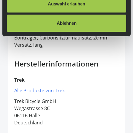
Auswahl erlauben
Laufräder:
Bontrager Aeolus Elite 35, OCLV Carbon,
Tubeless Ready, 35 mm Profilhöhe
Ablehnen
Sattelstütze:
Bontrager, Carbonsitzturmaufsatz, 20 mm
Versatz, lang
Herstellerinformationen
Trek
Alle Produkte von Trek
Trek Bicycle GmbH
Wegastrasse 8C
06116 Halle
Deutschland