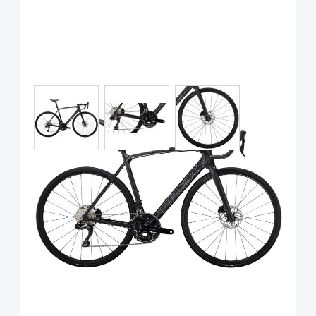
View larger image
View larger image
View larger image
Trek Emonda SL 6 Pro,
Shimano 105 Di2, Dnister
Black Black
Art.-Nr.
P112457
UVP
3.999,00 €
Ab: