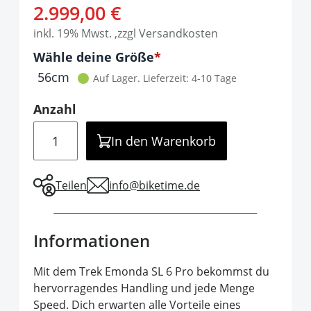
2.999,00 €
inkl. 19% Mwst. ,zzgl Versandkosten
Optionen
Wähle deine Größe
It is required to select one of the available 
56cm
Auf Lager.
Lieferzeit: 4-10 Tage
Anzahl
Menge
In den Warenkorb
Teilen
info@biketime.de
Informationen
Mit dem Trek Emonda SL 6 Pro bekommst du
hervorragendes Handling und jede Menge
Speed. Dich erwarten alle Vorteile eines