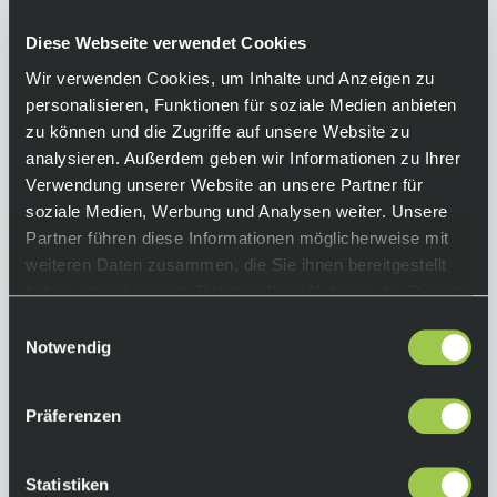
aus einem Stück bietet maximale
Gewichtersparnis.
Diese Webseite verwendet Cookies
Equipment
Wir verwenden Cookies, um Inhalte und Anzeigen zu
personalisieren, Funktionen für soziale Medien anbieten
zu können und die Zugriffe auf unsere Website zu
Funktionen:
analysieren. Außerdem geben wir Informationen zu Ihrer
• 12-fach Kassette fürs Rennrad
Verwendung unserer Website an unsere Partner für
• X-Dome Bauweise
soziale Medien, Werbung und Analysen weiter. Unsere
• X-Range
Kompatibilität:
Partner führen diese Informationen möglicherweise mit
XDR-Freilaufkörper
weiteren Daten zusammen, die Sie ihnen bereitgestellt
Farbe:
haben oder die sie im Rahmen Ihrer Nutzung der Dienste
Silber
gesammelt haben.
Einwilligungsauswahl
Abstufung:
Notwendig
(10 – 26) 10, 11, 12, 13, 14, 15, 16, 17, 19, 21, 23,
26
Präferenzen
(10 – 28) 10, 11, 12, 13, 14, 15, 16, 17, 19, 21, 24,
28
Statistiken