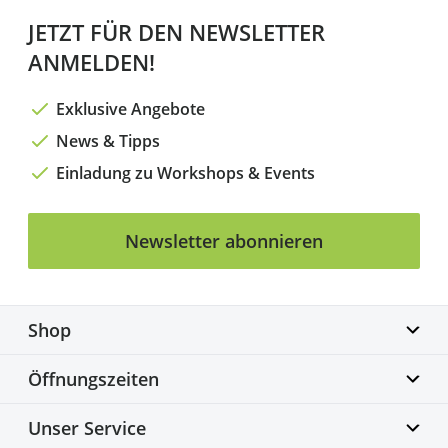
JETZT FÜR DEN NEWSLETTER
ANMELDEN!
Exklusive Angebote
News & Tipps
Einladung zu Workshops & Events
Newsletter abonnieren
Shop
Biketime GmbH
Öffnungszeiten
Alter Flughafen 7a
30179 Hannover
Montag geschlossen
Unser Service
info@biketime.de
Dienstag – Freitag