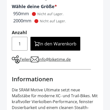
Optionen
Wähle deine Größe
It is required to select one of the available 
950mm
Nicht auf Lager.
2000mm
Nicht auf Lager.
Anzahl
Menge
In den Warenkorb
Teilen
info@biketime.de
Informationen
Die SRAM Motive Ultimate setzt neue
Maßstäbe für moderne XC- und Trail-Bikes. Mit
kraftvoller Vierkolben-Performance, feinster
Dosierbarkeit und einem cleanen Stealth-