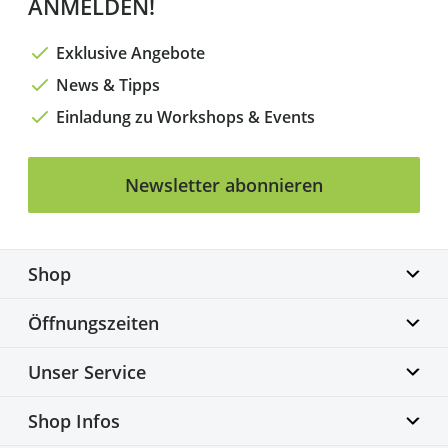
ANMELDEN!
Exklusive Angebote
News & Tipps
Einladung zu Workshops & Events
Newsletter abonnieren
Shop
Biketime GmbH
Öffnungszeiten
Alter Flughafen 7a
30179 Hannover
Montag geschlossen
Unser Service
info@biketime.de
Dienstag – Freitag
+49 511 67998300
11:00 – 18:30 Uhr
Bike Fittingcenter
Shop Infos
Samstag
Fahrradwerkstatt