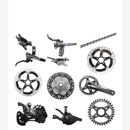
Shimano XTR Race Gruppe
M9100 inkl. Bremsen, 1x12 /
34 Zähne / 175mm / 10-51
Art.-Nr.
91329
UVP
1.790,00 €
1.099,00 €
inkl. 19% Mwst. ,zzgl Versandkosten
Anzahl