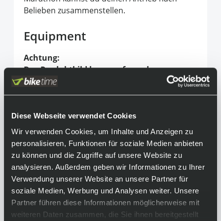
Belieben zusammenstellen.
Equipment
Achtung:
Das Produktbild kann aufgrund
unterschiedlicher Konfigurationen vom
endgültigen Produkt abweichen. Bitte
beachte hierfür unsere technischen Daten!
Diese Webseite verwendet Cookies
Lieferumfang:
Wir verwenden Cookies, um Inhalte und Anzeigen zu
• Shimano XTR SL-M9100 Schalthebel I-Spec EV
personalisieren, Funktionen für soziale Medien anbieten
12-fach Rechts Schwarz
zu können und die Zugriffe auf unsere Website zu
• Shimano FC-M9100/M9120 XTR Kettenblatt,
analysieren. Außerdem geben wir Informationen zu Ihrer
Anthrazit Schwarz, 34 Zähne, 12-fach
Verwendung unserer Website an unsere Partner für
soziale Medien, Werbung und Analysen weiter. Unsere
• Shimano FC-M9100-1 XTR Kurbelgarnitur,
Partner führen diese Informationen möglicherweise mit
ohne Kettenblatt, Schwarz Anthrazit 175mm
weiteren Daten zusammen, die Sie ihnen bereitgestellt