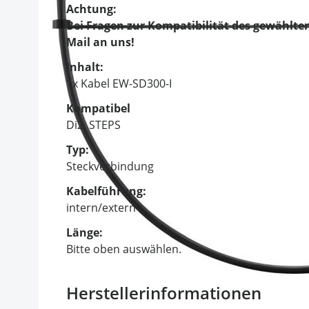
Achtung:
Bei Fragen zur Kompatibilität des gewählten
Mail an uns!
Inhalt:
1x Kabel EW-SD300-I
Kompatibel
Di2, STEPS
Typ:
Steckverbindung
Kabelführung:
intern/extern
Länge:
Bitte oben auswählen.
Herstellerinformationen