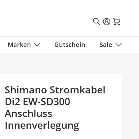
Marken
Gutschein
Sale
tegory
 submenu for Fahrradbekleidung category
Show submenu for Marken category
Show sub
Shimano Stromkabel
Di2 EW-SD300
Anschluss
Innenverlegung