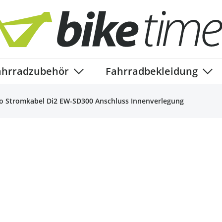
ahrradzubehör
Fahrradbekleidung
ory
enu for Fahrradteile category
Show submenu for Fahrradzubehör ca
Show
 Stromkabel Di2 EW-SD300 Anschluss Innenverlegung