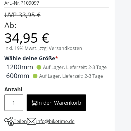
Art.-Nr.
P109097
UVP
33,95 €
Ab:
34,95 €
inkl. 19% Mwst. ,zzgl Versandkosten
Optionen
Wähle deine Größe
It is required to select one of the available valu
1200mm
Auf Lager.
Lieferzeit: 2-3 Tage
600mm
Auf Lager.
Lieferzeit: 2-3 Tage
Anzahl
Menge
In den Warenkorb
Teilen
info@biketime.de