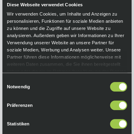
Spline Freilaufkörper und das Hyperglide
Diese Webseite verwendet Cookies
Zahnprofil. Wähle zwischen 10-45Z oder 10-
Wir verwenden Cookies, um Inhalte und Anzeigen zu
51Z.
personalisieren, Funktionen für soziale Medien anbieten
zu können und die Zugriffe auf unsere Website zu
Equipment
analysieren. Außerdem geben wir Informationen zu Ihrer
Verwendung unserer Website an unsere Partner für
Funktionen:
soziale Medien, Werbung und Analysen weiter. Unsere
• 12-fach Kassette
Partner führen diese Informationen möglicherweise mit
• Beam Spider Konstruktion
weiteren Daten zusammen, die Sie ihnen bereitgestellt
• Micro Spline Freilaufkörper
Kompatible
haben oder die sie im Rahmen Ihrer Nutzung der Dienste
Kette:
gesammelt haben.
Einwilligungsauswahl
12-fach HG
Notwendig
Farbe:
Silver Black
Präferenzen
Abstufung:
10-45: 10-12-14-16-18-21-24-28-32-36-40-45Z
Statistiken
10-51: 10-12-14-16-18-21-24-28-33-39-45-51Z