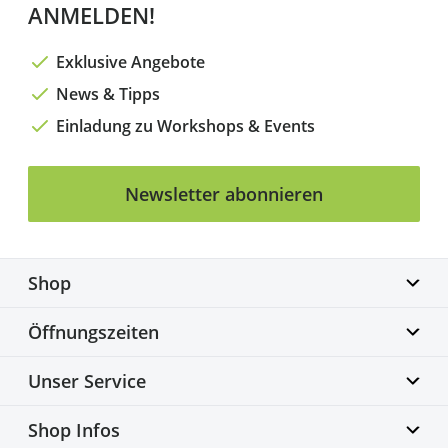
ANMELDEN!
Exklusive Angebote
News & Tipps
Einladung zu Workshops & Events
Newsletter abonnieren
Shop
Biketime GmbH
Öffnungszeiten
Alter Flughafen 7a
30179 Hannover
Montag geschlossen
Unser Service
info@biketime.de
Dienstag – Freitag
+49 511 67998300
11:00 – 18:30 Uhr
Bike Fittingcenter
Shop Infos
Samstag
Fahrradwerkstatt