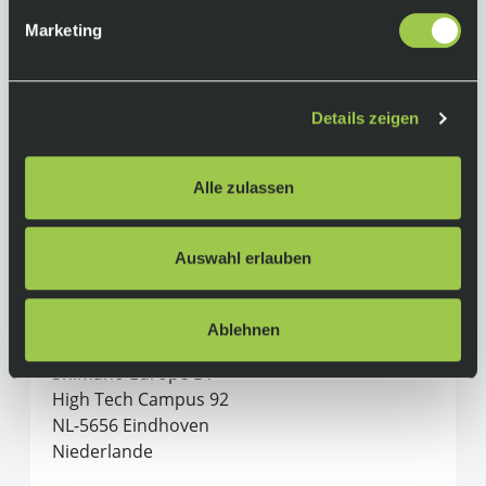
Marketing
Herstellerinformationen
Shimano
Details zeigen
Alle Produkte von Shimano
Alle zulassen
Hersteller:
SHIMANO INC.
3-77 Oimatsu-cho, Sakai-ku, Sakai-shi
Auswahl erlauben
590-8577 Osaka
Japan
Ablehnen
In der EU verantwortliche Person:
Shimano Europe BV
High Tech Campus 92
NL-5656 Eindhoven
Niederlande