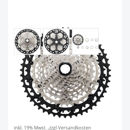
View larger image
View larger image
View larger image
Shimano CS-M8100 Deore XT
Kassette, 12-fach, Silver Black
Art.-Nr.
P93169
UVP
174,95 €
Ab:
159,90 €
inkl. 19% Mwst. ,zzgl Versandkosten