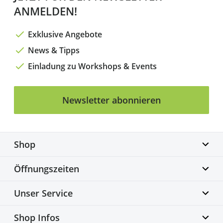
ANMELDEN!
Exklusive Angebote
News & Tipps
Einladung zu Workshops & Events
Newsletter abonnieren
Shop
Biketime GmbH
Öffnungszeiten
Alter Flughafen 7a
30179 Hannover
Montag geschlossen
Unser Service
info@biketime.de
Dienstag – Freitag
+49 511 67998300
11:00 – 18:30 Uhr
Bike Fittingcenter
Shop Infos
Samstag