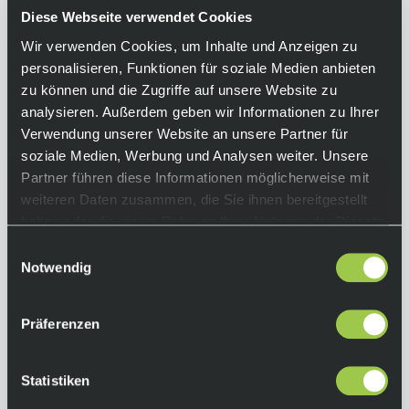
Flow auf dem Trail. Diese MTB-Kassette ist für
Diese Webseite verwendet Cookies
jedes Leistungsniveau geeignet.
Wir verwenden Cookies, um Inhalte und Anzeigen zu
personalisieren, Funktionen für soziale Medien anbieten
Equipment
zu können und die Zugriffe auf unsere Website zu
analysieren. Außerdem geben wir Informationen zu Ihrer
Funktionen:
Verwendung unserer Website an unsere Partner für
• 11-fach Kassette
soziale Medien, Werbung und Analysen weiter. Unsere
• Alloy-Ritzelträger
Partner führen diese Informationen möglicherweise mit
• breiter Kassettenzahnkranz
weiteren Daten zusammen, die Sie ihnen bereitgestellt
• Kombination aus Aluminium- und
haben oder die sie im Rahmen Ihrer Nutzung der Dienste
Stahlritzeln
Kompatible Kette:
gesammelt haben.
Einwilligungsauswahl
LINKGLIDE, 11-fach HG
Notwendig
Farbe:
Silver
Präferenzen
Abstufung:
11-40: 11-13-15-17-19-21-24-27-31-35-40Z
Statistiken
11-42: 11-13-15-17-19-21-24-28-32-37-42Z