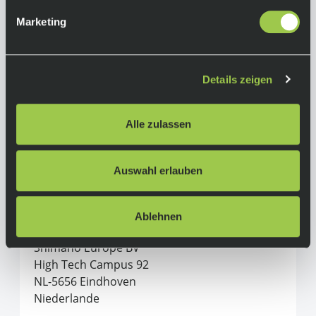
Marketing
Herstellerinformationen
Shimano
Details zeigen
Alle Produkte von Shimano
Alle zulassen
Hersteller:
SHIMANO INC.
3-77 Oimatsu-cho, Sakai-ku, Sakai-shi
Auswahl erlauben
590-8577 Osaka
Japan
Ablehnen
In der EU verantwortliche Person:
Shimano Europe BV
High Tech Campus 92
NL-5656 Eindhoven
Niederlande