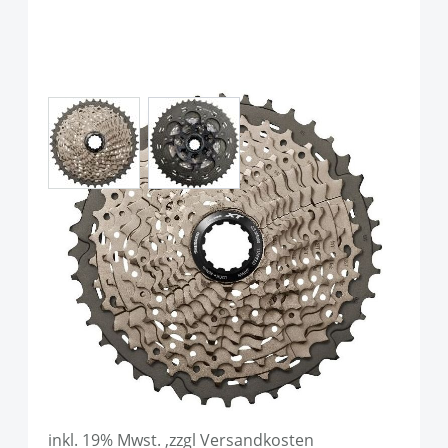
View larger image
View larger image
Shimano CS-M8000 Deore XT
Kassette, 11-fach, Silver
Art.-Nr.
P89338
UVP
114,95 €
Ab:
109,90 €
inkl. 19% Mwst. ,zzgl Versandkosten