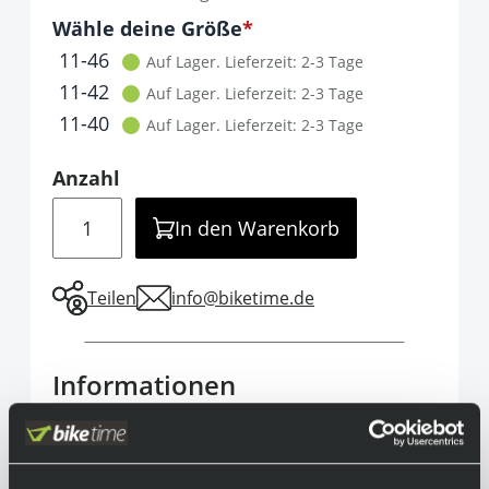
Optionen
Wähle deine Größe
It is required to select one of the available 
11-46
Auf Lager.
Lieferzeit: 2-3 Tage
11-42
Auf Lager.
Lieferzeit: 2-3 Tage
11-40
Auf Lager.
Lieferzeit: 2-3 Tage
Anzahl
Menge
In den Warenkorb
Teilen
info@biketime.de
Informationen
Mit der Shimano CS-M8000 Deore XT Kassette
erhältst du auch bei anspruchsvollen MTB-
Bedingungen einen unterbrechungsfreien