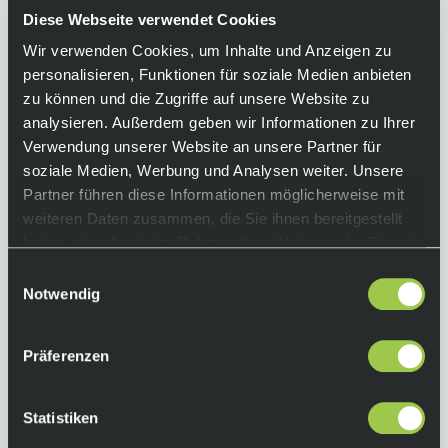
Diese Webseite verwendet Cookies
Freilaufkörper verspricht die Kassette eine
hochwertige Schaltqualität.
Wir verwenden Cookies, um Inhalte und Anzeigen zu
personalisieren, Funktionen für soziale Medien anbieten
Equipment
zu können und die Zugriffe auf unsere Website zu
analysieren. Außerdem geben wir Informationen zu Ihrer
Funktionen :
Verwendung unserer Website an unsere Partner für
• 12-fach Kassette
soziale Medien, Werbung und Analysen weiter. Unsere
• Hyperglide+
Partner führen diese Informationen möglicherweise mit
• Micro Spline
Kompatibilität :
weiteren Daten zusammen, die Sie ihnen bereitgestellt
12-fach HG Kette
haben oder die sie im Rahmen Ihrer Nutzung der Dienste
gesammelt haben.
Farbe :
Einwilligungsauswahl
Notwendig
Silver
Abstufung :
Präferenzen
(10-45): 10, 12, 14, 16, 18, 21, 24, 28, 32, 36, 40,
45
(10-51): 10, 12, 14, 16, 18, 21, 24, 28, 33, 39, 45,
Statistiken
51