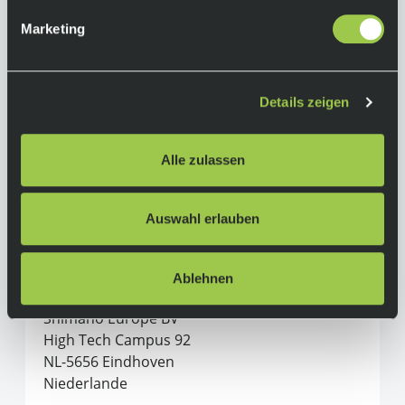
Marketing
Herstellerinformationen
Shimano
Details zeigen
Alle Produkte von Shimano
Alle zulassen
Hersteller:
SHIMANO INC.
3-77 Oimatsu-cho, Sakai-ku, Sakai-shi
Auswahl erlauben
590-8577 Osaka
Japan
Ablehnen
In der EU verantwortliche Person:
Shimano Europe BV
High Tech Campus 92
NL-5656 Eindhoven
Niederlande