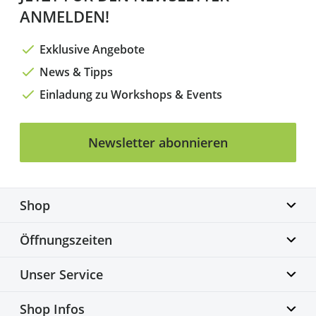
ANMELDEN!
Exklusive Angebote
News & Tipps
Einladung zu Workshops & Events
Newsletter abonnieren
Shop
Biketime GmbH
Öffnungszeiten
Alter Flughafen 7a
30179 Hannover
Montag geschlossen
Unser Service
info@biketime.de
Dienstag – Freitag
+49 511 67998300
11:00 – 18:30 Uhr
Bike Fittingcenter
Shop Infos