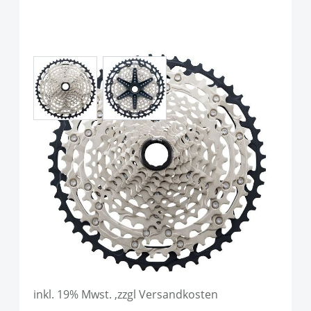
View larger image
View larger image
Shimano CS-M7100 SLX
Kassette, 12-fach, Silver
Art.-Nr.
P90653
UVP
124,95 €
Ab:
109,90 €
inkl. 19% Mwst. ,zzgl Versandkosten