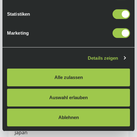
(11-28): 11, 12, 13, 14, 16, 18, 21, 24, 28
(11-32): 11, 12, 14, 16, 18, 21, 24, 28, 32
Statistiken
(11-34): 11, 13, 15, 17, 20, 23, 26, 30, 34
Marketing
(11-36): 11, 13, 15, 17, 20, 23, 26, 30, 36
(12-36): 12, 14, 16, 18, 21, 24, 28, 32, 36
Details zeigen
Herstellerinformationen
Alle zulassen
Shimano
Alle Produkte von Shimano
Auswahl erlauben
Hersteller:
SHIMANO INC.
3-77 Oimatsu-cho, Sakai-ku, Sakai-shi
Ablehnen
590-8577 Osaka
Japan