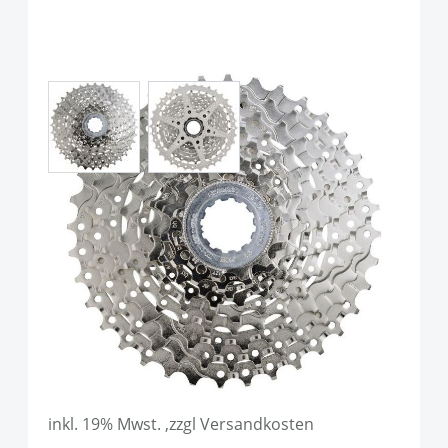
View larger image
View larger image
Shimano CS-HG400 Kassette,
9-fach, Silver
Art.-Nr.
P86726
UVP
27,95 €
Ab:
22,90 €
inkl. 19% Mwst. ,zzgl Versandkosten