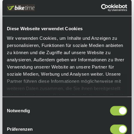
Silver bietet einen runden Tritt und eine
verlässliche Schaltung. Dies wird
hauptsächlich durch die Hyperglide-
Technologie erreicht. Die Zähne haben eine
Diese Webseite verwendet Cookies
spezielle Form, wodurch der Komfort erhöht
Wir verwenden Cookies, um Inhalte und Anzeigen zu
wird.
personalisieren, Funktionen für soziale Medien anbieten
zu können und die Zugriffe auf unsere Website zu
Equipment
analysieren. Außerdem geben wir Informationen zu Ihrer
Verwendung unserer Website an unsere Partner für
Funktionen :
soziale Medien, Werbung und Analysen weiter. Unsere
• 9-fach Kassette
Partner führen diese Informationen möglicherweise mit
• Hyperglide
weiteren Daten zusammen, die Sie ihnen bereitgestellt
• zuverlässiges Schalten
Kompatibilität :
haben oder die sie im Rahmen Ihrer Nutzung der Dienste
9-fach HG Ketten
gesammelt haben.
Einwilligungsauswahl
Farbe :
Notwendig
Silver
Abstufung :
Präferenzen