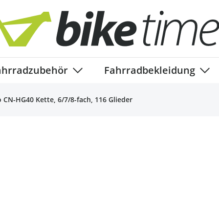
ahrradzubehör
Fahrradbekleidung
ory
enu for Fahrradteile category
Show submenu for Fahrradzubehör ca
Show
 CN-HG40 Kette, 6/7/8-fach, 116 Glieder