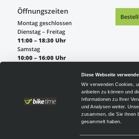
Öffnungszeiten
Bestel
Montag geschlossen
Dienstag – Freitag
11:00 – 18:30 Uhr
Samstag
10:00 – 16:00 Uhr
Diese Webseite verwende
Wir verwenden Cookies, um
anbieten zu können und di
Einfach bezahlen
:
Informationen zu Ihrer Ve
und Analysen weiter. Unse
Vorkasse
Leasing
zusammen, die Sie ihnen b
PayPal
gesammelt haben.