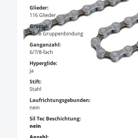
Glieder:
116 Glieder
Gruppe:
ohne Gruppenbindung
Ganganzahl:
6/7/8-fach
Hyperglide:
ja
Stift:
Stahl
Laufrichtungsgebunden:
nein
Sil Tec Beschichtung:
nein
Anzahl: