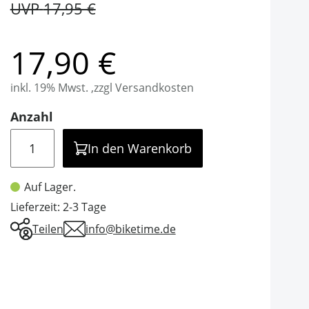
UVP
17,95 €
17,90 €
inkl. 19% Mwst. ,zzgl Versandkosten
Anzahl
Menge
In den Warenkorb
Auf Lager.
Lieferzeit: 2-3 Tage
Teilen
info@biketime.de