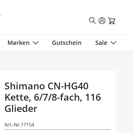
Marken
Gutschein
Sale
tegory
 submenu for Fahrradbekleidung category
Show submenu for Marken category
Show sub
Shimano CN-HG40
Kette, 6/7/8-fach, 116
Glieder
Art.-Nr.
17154