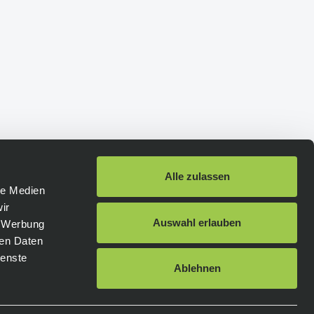
Alle zulassen
le Medien
ir
Schneller Versand
:
Auswahl erlauben
, Werbung
ren Daten
ienste
DHL
DHL Express
Ablehnen
Hellmann