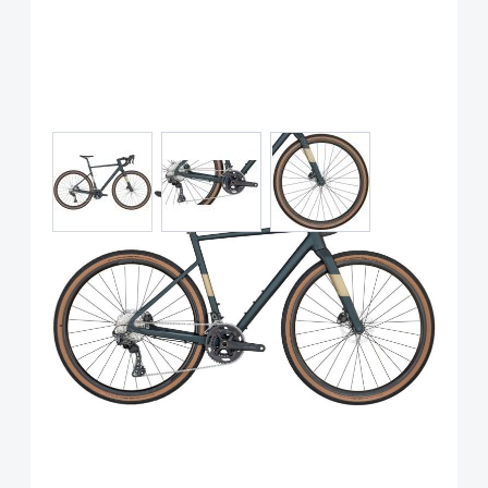
View larger image
View larger image
View larger image
Scott Speedster Gravel 20,
Shimano GRX, Petrol Green
Art.-Nr.
P117905
UVP
2.199,00 €
Ab:
1.999,00 €