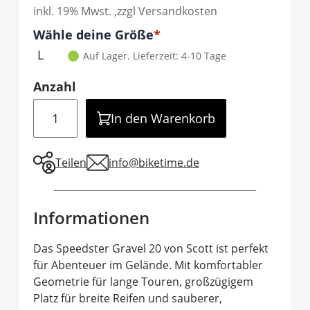
inkl. 19% Mwst. ,zzgl Versandkosten
Optionen
Wähle deine Größe
It is required to select one of the available 
L
Auf Lager.
Lieferzeit: 4-10 Tage
Anzahl
Menge
In den Warenkorb
Teilen
info@biketime.de
Informationen
Das Speedster Gravel 20 von Scott ist perfekt
für Abenteuer im Gelände. Mit komfortabler
Geometrie für lange Touren, großzügigem
Platz für breite Reifen und sauberer,