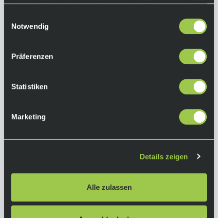
Kurbelgarnitur:
haben oder die sie im Rahmen Ihrer Nutzung der Dienste
Shimano GRX FC-RX610-2, 46-30 Z.
gesammelt haben.
Einwilligungsauswahl
Notwendig
Schaltwerk:
Shimano GRX RD-RX820, 24-fach
Präferenzen
Schalthebel:
Shimano GRX ST-RX610 Disc, 24-fach
Statistiken
Bremsen:
Shimano BR-RX410 Hyd. Disc
Marketing
Bremsscheiben:
Shimano SM-RT70 CL rotor 160 mm vorne und
160 mm hinten
Details zeigen
Laufräder:
Syncros Race X25 Disc
Kette:
Alle zulassen
Shimano CN-M6100-12