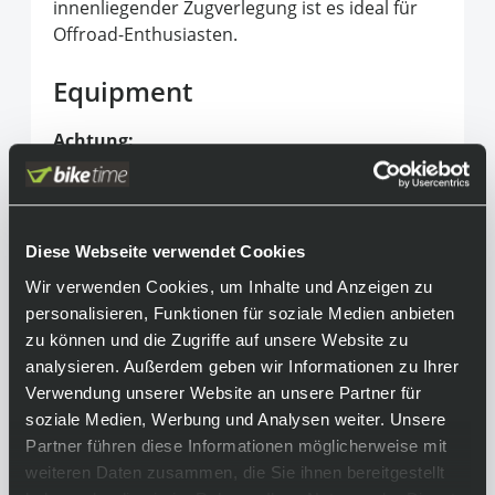
innenliegender Zugverlegung ist es ideal für
Offroad-Enthusiasten.
Equipment
Achtung:
Das Produktbild kann aufgrund
unterschiedlicher Konfigurationen vom
endgültigen Produkt abweichen. Bitte
beachte hierfür unsere technischen Daten!
Diese Webseite verwendet Cookies
Rahmen:
Wir verwenden Cookies, um Inhalte und Anzeigen zu
Speedster Gravel Disc / D.Butted 6061 Alloy,
personalisieren, Funktionen für soziale Medien anbieten
SCOTT Gravel geometry / Replaceable
zu können und die Zugriffe auf unsere Website zu
Derailleur Hanger, Internal cable routing,
analysieren. Außerdem geben wir Informationen zu Ihrer
Syncros fender kit ready
Verwendung unserer Website an unsere Partner für
soziale Medien, Werbung und Analysen weiter. Unsere
Kassette:
Partner führen diese Informationen möglicherweise mit
Shimano CS-HG710, 11-36 Z.
weiteren Daten zusammen, die Sie ihnen bereitgestellt