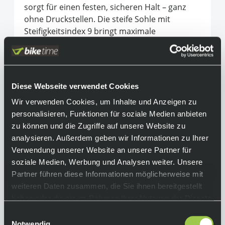
sorgt für einen festen, sicheren Halt – ganz
ohne Druckstellen. Die steife Sohle mit
Steifigkeitsindex 9 bringt maximale
Kraftübertragung, sodass du aus jedem Tritt
das Beste herausholst. Dank des
durchdachten Designs bietet der Schuh nicht
nur Performance, sondern auch hohen
Diese Webseite verwendet Cookies
Tragekomfort bei langen Ausfahrten. Egal ob
Wir verwenden Cookies, um Inhalte und Anzeigen zu
Wettkampf oder Trainingsrunde – der Road
personalisieren, Funktionen für soziale Medien anbieten
Vertec BOA begleitet dich mit Effizienz und
zu können und die Zugriffe auf unsere Website zu
Leichtigkeit.
analysieren. Außerdem geben wir Informationen zu Ihrer
Equipment
Verwendung unserer Website an unsere Partner für
soziale Medien, Werbung und Analysen weiter. Unsere
Partner führen diese Informationen möglicherweise mit
Funktionen:
weiteren Daten zusammen, die Sie ihnen bereitgestellt
• steifer Rennradschuh für den Road-Einsatz
haben oder die sie im Rahmen Ihrer Nutzung der Dienste
• BOA Fit System L6 Verschluss
gesammelt haben.
• Verstell- und herausnehmbare ErgoLogic-
Einwilligungsauswahl
Innensohle
Notwendig