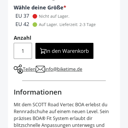
Optionen
Wähle deine Größe
It is required to select one of the available 
EU 37
Nicht auf Lager.
EU 42
Auf Lager.
Lieferzeit: 2-3 Tage
Anzahl
Menge
In den Warenkorb
Teilen
info@biketime.de
Informationen
Mit dem SCOTT Road Vertec BOA erlebst du
Rennradschuhe auf einem neuen Level. Sein
präzises BOA® Fit System erlaubt dir
blitzschnelle Anpassungen unterwegs und