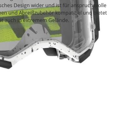
isches Design wider und ist für anspruchsvolle
emen und Abreißzubehör kompatibel und bietet
tät auch in extremem Gelände.