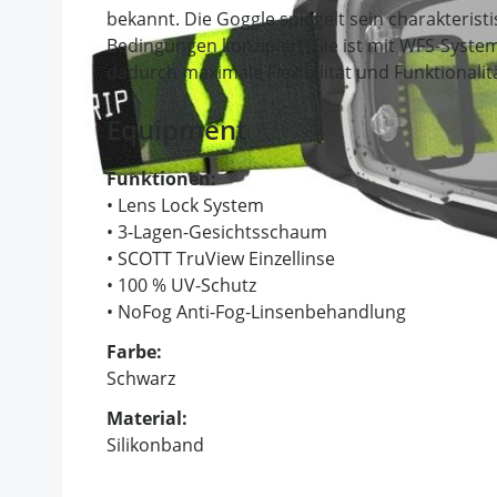
bekannt. Die Goggle spiegelt sein charakterist
Bedingungen konzipiert. Sie ist mit WFS-Syst
dadurch maximale Flexibilität und Funktionali
Equipment
Funktionen:
• Lens Lock System
• 3-Lagen-Gesichtsschaum
• SCOTT TruView Einzellinse
• 100 % UV-Schutz
• NoFog Anti-Fog-Linsenbehandlung
Farbe:
Schwarz
Material:
Silikonband