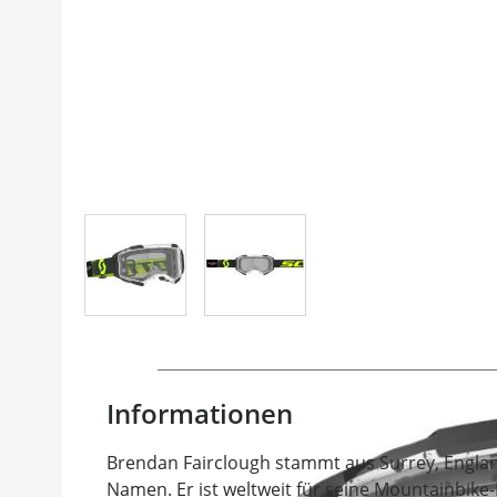
View larger image
View larger image
Informationen
Brendan Fairclough stammt aus Surrey, Englan
Namen. Er ist weltweit für seine Mountainbike