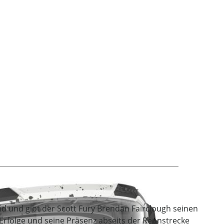
d und gibt der Scott Fury Brendan Fairclough seinen
-Erfolge und seine Präsenz abseits der Rennstrecke