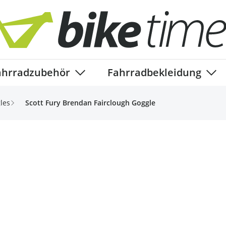
ahrradzubehör
Fahrradbekleidung
ory
enu for Fahrradteile category
Show submenu for Fahrradzubehör ca
Show
les
Scott Fury Brendan Fairclough Goggle