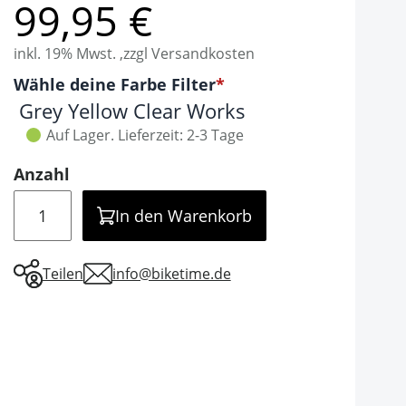
99,95 €
inkl. 19% Mwst. ,zzgl Versandkosten
Optionen
Wähle deine Farbe Filter
It is required to select one of the available valu
Grey Yellow Clear Works
Auf Lager.
Lieferzeit: 2-3 Tage
Anzahl
Menge
In den Warenkorb
Teilen
info@biketime.de