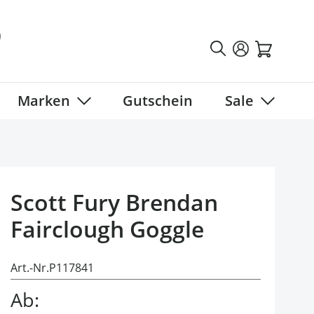
Marken
Gutschein
Sale
tegory
 submenu for Fahrradbekleidung category
Show submenu for Marken category
Show sub
Scott Fury Brendan
Fairclough Goggle
Art.-Nr.
P117841
Ab: