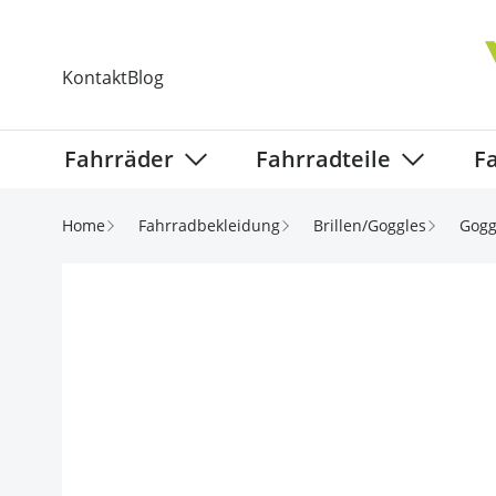
Direkt zum Inhalt
Kontakt
Blog
Fahrräder
Fahrradteile
F
Show submenu for Fahrräder categ
Show subm
Home
Fahrradbekleidung
Brillen/Goggles
Gogg