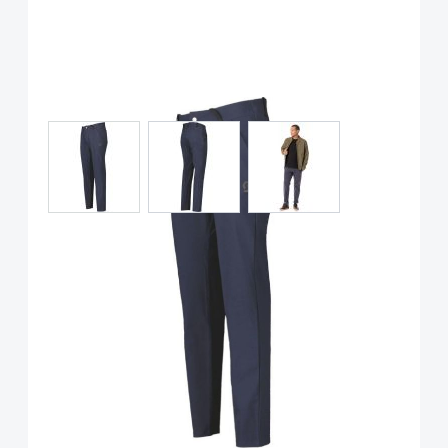
View larger image
View larger image
View larger image
Scott Commuter Hose lang,
Men, Dark Blue
Art.-Nr.
P114945
UVP
129,95 €
Ab:
79,90 €