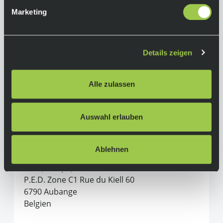
Marketing
Herstellerinformationen
Scott
Details zeigen
Alle Produkte von Scott
Hersteller:
Alle zulassen
Scott Sports SA
Route du Crochet 11
Auswahl erlauben
1762 Givisiez
Switzerland
Ablehnen
In der EU verantwortliche Person:
SSG (Europe) Distribution Center SA
P.E.D. Zone C1 Rue du Kiell 60
6790 Aubange
Belgien