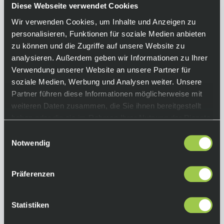
gehören seitliche Reißverschlusstaschen für
Diese Webseite verwendet Cookies
sichere Aufbewahrung und ein umschlagbarer
Wir verwenden Cookies, um Inhalte und Anzeigen zu
Saum mit reflektierendem Aufdruck. Sie ist die
personalisieren, Funktionen für soziale Medien anbieten
perfekte Wahl für den täglichen Weg zur
zu können und die Zugriffe auf unsere Website zu
Arbeit.
analysieren. Außerdem geben wir Informationen zu Ihrer
Verwendung unserer Website an unsere Partner für
Equipment
soziale Medien, Werbung und Analysen weiter. Unsere
Partner führen diese Informationen möglicherweise mit
Eigenschaften:
weiteren Daten zusammen, die Sie ihnen bereitgestellt
• Stretch
haben oder die sie im Rahmen Ihrer Nutzung der Dienste
• verdeckte, seitliche Reißverschlusstasche
gesammelt haben.
Einwilligungsauswahl
• umschlagbarer Saum mit reflektierendem
Notwendig
Aufdruck
Material:
• 58 % Baumwolle, 29 % Polyamid, 13 %
Elasthan
Präferenzen
Gewicht:
• ca. 400 g
Technologie:
Statistiken
• DUROxpand
• DRYOzone