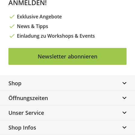
ANMELDEN!
Exklusive Angebote
News & Tipps
Einladung zu Workshops & Events
Newsletter abonnieren
Shop
Biketime GmbH
Öffnungszeiten
Alter Flughafen 7a
30179 Hannover
Montag geschlossen
Unser Service
info@biketime.de
Dienstag – Freitag
+49 511 67998300
11:00 – 18:30 Uhr
Bike Fittingcenter
Shop Infos
Samstag
Fahrradwerkstatt