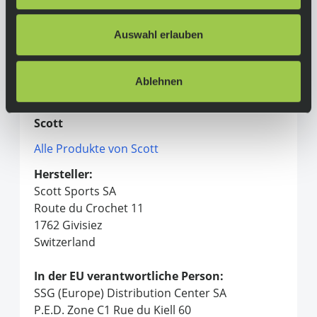
Sattelstütze:
Auswahl erlauben
Syncros SP-R101-CF
Herstellerinformationen
Ablehnen
Scott
Alle Produkte von Scott
Hersteller:
Scott Sports SA
Route du Crochet 11
1762 Givisiez
Switzerland
In der EU verantwortliche Person:
SSG (Europe) Distribution Center SA
P.E.D. Zone C1 Rue du Kiell 60