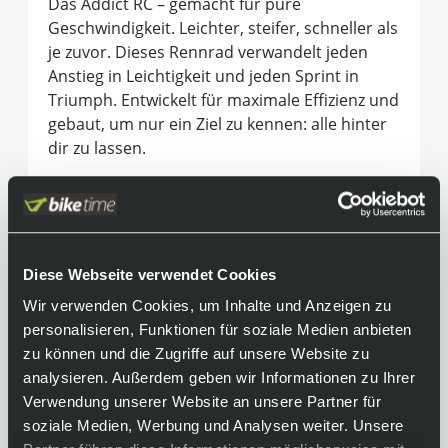
Das Addict RC – gemacht für pure
Geschwindigkeit. Leichter, steifer, schneller als
je zuvor. Dieses Rennrad verwandelt jeden
Anstieg in Leichtigkeit und jeden Sprint in
Triumph. Entwickelt für maximale Effizienz und
gebaut, um nur ein Ziel zu kennen: alle hinter
dir zu lassen.
Equipment
Achtung:
Das Produktbild kann aufgrund
Diese Webseite verwendet Cookies
unterschiedlicher Konfigurationen vom
Wir verwenden Cookies, um Inhalte und Anzeigen zu
endgültigen Produkt abweichen.
personalisieren, Funktionen für soziale Medien anbieten
Rahmen:
zu können und die Zugriffe auf unsere Website zu
Addict RC HMX, Road Race geometry,
analysieren. Außerdem geben wir Informationen zu Ihrer
Replaceable Derailleur Hanger, Internal cable
Verwendung unserer Website an unsere Partner für
routing
soziale Medien, Werbung und Analysen weiter. Unsere