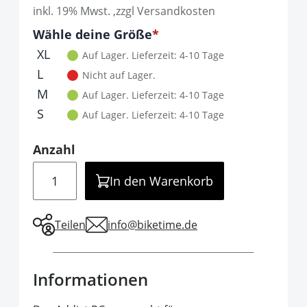
inkl. 19% Mwst. ,zzgl Versandkosten
Optionen
Wähle deine Größe
It is required to select one of the available 
XL
Auf Lager.
Lieferzeit: 4-10 Tage
L
Nicht auf Lager.
M
Auf Lager.
Lieferzeit: 4-10 Tage
S
Auf Lager.
Lieferzeit: 4-10 Tage
Anzahl
Menge
In den Warenkorb
Teilen
info@biketime.de
Informationen