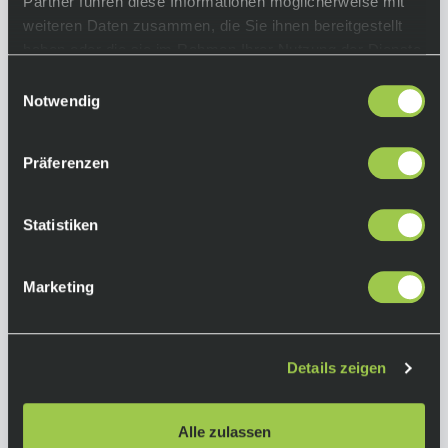
Partner führen diese Informationen möglicherweise mit
Gabel:
weiteren Daten zusammen, die Sie ihnen bereitgestellt
Addict RC HMX Flatmount Disc, 27.2 mm
haben oder die sie im Rahmen Ihrer Nutzung der Dienste
Eccentric Carbon steerer
gesammelt haben.
Einwilligungsauswahl
Antrieb:
Notwendig
Sram Force AXS
Kassette: SRAM FORCE XG1270 E1, 10-36 Z.
Präferenzen
Kurbelgarnitur: SRAM FORCE Spindle Power
Meter Crankset, 48/35 Z.
Statistiken
Bremsen:
SRAM FORCE AXS HRD Shift-Brake System
Marketing
Bremsscheiben:
SRAM PACELINE rotor 160 mm vorne und 140
mm hinten
Details zeigen
Laufräder:
Syncros Capital 1.0S 40mm, 24 Front, 24 Rear,
Alle zulassen
Syncros SL Axle