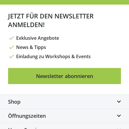
JETZT FÜR DEN NEWSLETTER
ANMELDEN!
Exklusive Angebote
News & Tipps
Einladung zu Workshops & Events
Newsletter abonnieren
Shop
Biketime GmbH
Öffnungszeiten
Alter Flughafen 7a
30179 Hannover
Montag geschlossen