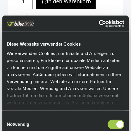
In den Warenkorb
Auf Lager.
Lieferzeit: 2-3 Tage
Teilen
info@biketime.de
Diese Webseite verwendet Cookies
Wir verwenden Cookies, um Inhalte und Anzeigen zu
Informationen
personalisieren, Funktionen für soziale Medien anbieten
zu können und die Zugriffe auf unsere Website zu
Das Rohr und der Kopf von Bontragers
analysieren. Außerdem geben wir Informationen zu Ihrer
leichteste Sattelstütze Race XXX Lite besteht
Verwendung unserer Website an unsere Partner für
aus hochfestem HCM Carbon. Die
soziale Medien, Werbung und Analysen weiter. Unsere
Sattelneigung lässt sich stufenlos und
Partner führen diese Informationen möglicherweise mit
hochpräzise justieren. Die Stütze kann
weiteren Daten zusammen, die Sie ihnen bereitgestellt
wahlweise nach vorn oder hinten zeigen und
haben oder die sie im Rahmen Ihrer Nutzung der Dienste
erweitert damit den horizontalen
gesammelt haben.
Einwilligungsauswahl
Verstellbereich.
Notwendig