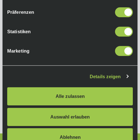
Herstellerinformationen
Präferenzen
Bontrager
Statistiken
Alle Produkte von Bontrager
Trek Bicycle GmbH
Marketing
Wegastrasse 8C
06116 Halle (Saale)
Deutschland
Details zeigen
verkauf_gas@trekbikes.com
https://www.trekbikes.com/de/de_DE/bontrag
Alle zulassen
er/
Auswahl erlauben
Ablehnen