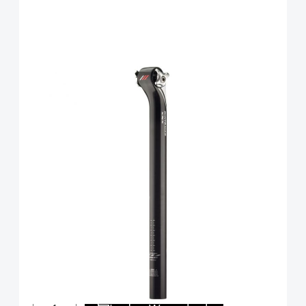
Bontrager Sattelstütze Race
XXX Lite 20mm Kröpfung 34 x
245mm Carbon
Art.-Nr.
33574
164,99 €
inkl. 19% Mwst. ,zzgl Versandkosten
Anzahl
Menge