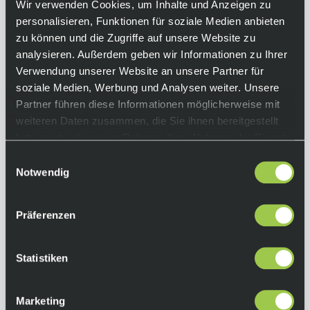
ein gutes Temperaturmanagement, während
Wir verwenden Cookies, um Inhalte und Anzeigen zu
der Protektor deine Knie optimal schützt!
personalisieren, Funktionen für soziale Medien anbieten
zu können und die Zugriffe auf unsere Website zu
Equipment
analysieren. Außerdem geben wir Informationen zu Ihrer
Verwendung unserer Website an unsere Partner für
Funktionen:
soziale Medien, Werbung und Analysen weiter. Unsere
• Knieprotektor
Partner führen diese Informationen möglicherweise mit
• Kydex-Schicht
weiteren Daten zusammen, die Sie ihnen bereitgestellt
• D30
haben oder die sie im Rahmen Ihrer Nutzung der Dienste
• TPU-Rutschplatte
gesammelt haben.
Einwilligungsauswahl
• Ripstop-Knieabdeckung
Notwendig
• offenes Rückendesign dank Stretch-Mesh-
Rückseite
Präferenzen
Einsatz:
Enduro
Statistiken
Farbe:
Black
Marketing