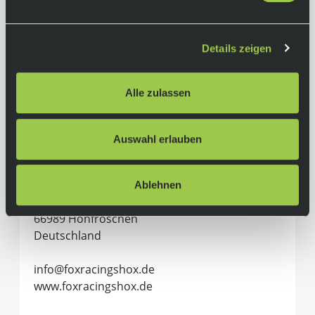
Größe:
L
Material:
Details zeigen
30% Nylon, 30% Polychloroprene, 15%
Polyester, 15 EVA%, 10 Spandex
Alle zulassen
Herstellerinformationen
Auswahl erlauben
Race Face
FOX Factory GmbH
Ablehnen
Gewerbepark 6
66989 Höhfröschen
Deutschland
info@foxracingshox.de
www.foxracingshox.de