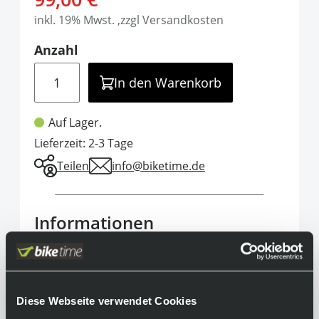
inkl. 19% Mwst. ,zzgl Versandkosten
Anzahl
Menge
In den Warenkorb
Auf Lager.
Lieferzeit: 2-3 Tage
Teilen
info@biketime.de
Informationen
Der Race Face ROAM KNEE ist ein
komfortabler Knieprotektor geeignet für
Enduro-Rennen bis hin zu langen Backcountry-
Diese Webseite verwendet Cookies
Touren. Dazu sorgt das Material des ROAM für