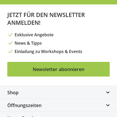
JETZT FÜR DEN NEWSLETTER
ANMELDEN!
Exklusive Angebote
News & Tipps
Einladung zu Workshops & Events
Newsletter abonnieren
Shop
Biketime GmbH
Öffnungszeiten
Alter Flughafen 7a
30179 Hannover
Montag geschlossen