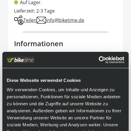
Auf Lager.
Lieferzeit: 2-3 Tage
Teilen
info@biketime.de
Informationen
Maximale Integration für maximale
Performance: Die neue Pinarello Most Italon
Ultra Radcomputerhalterung aus
geschmiedetem Aluminium ergänzt den Talon
Diese Webseite verwendet Cookies
Ultra Lenker perfekt. Sie ist kompatibel mit
Wir verwenden Cookies, um Inhalte und Anzeigen zu
Garmin und Wahoo und ermöglicht zusätzlich
personalisieren, Funktionen für soziale Medien anbieten
die Montage eines Scheinwerfers oder einer
zu können und die Zugriffe auf unsere Website zu
Kamera – für brillante Sicht oder
analysieren. Außerdem geben wir Informationen zu Ihrer
atemberaubende Onboard-Aufnahmen.
Verwendung unserer Website an unsere Partner für
soziale Medien, Werbung und Analysen weiter. Unsere
Equipment