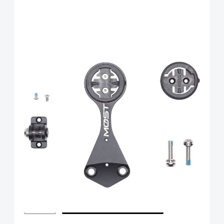
Pinarello Most Computer
Mount Italon Ultra V2 AM
Art.-Nr.
118389
79,00 €
inkl. 19% Mwst. ,zzgl Versandkosten
Anzahl
Menge
In den Warenkorb