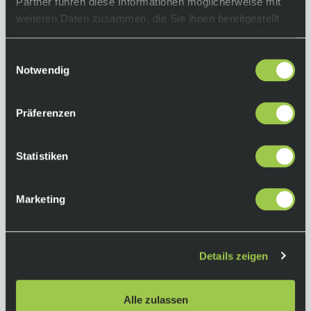
Partner führen diese Informationen möglicherweise mit
weiteren Daten zusammen, die Sie ihnen bereitgestellt
Funktionalität:
haben oder die sie im Rahmen Ihrer Nutzung der Dienste
• passend für den Most Talon Ultra Lenker
gesammelt haben.
• kompatibel mit Garmin und Wahoo
Einwilligungsauswahl
Notwendig
• ermöglicht zusätzlich die Montage eines
Scheinwerfers oder einer Kamera
Farbe:
Präferenzen
Schwarz
Material:
Statistiken
geschmiedetes Aluminium
Marketing
Herstellerinformationen
Pinarello
Details zeigen
Alle Produkte von Pinarello
Alle zulassen
Cicli Pinarello S.r.l.