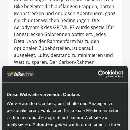
Bike begleitet dich auf langen Etappen, harten
Rennstrecken und endlosen Abenteuern, ganz
gleich unter welchen Bedingungen. Die
Aerodynamik des GREVIL F7 wurde speziell für
Langstrecken-Solorennen optimiert. Jedes
Detail, von der Rahmenform bis zu den
optionalen Zubehörteilen, ist darauf
ausgelegt, Luftwiderstand zu minimieren und
Watt zu sparen. Der Carbon-Rahmen
kombiniert geringes Gewicht mit höchster
Steifigkeit, während die adaptive Sattelstütze
Vibrationen effektiv dämpft und dir selbst auf
anspruchsvollen Trails Komfort und Kontrolle
Diese Webseite verwendet Cookies
bietet. Ergänzt wird das Ganze durch die
weiterentwickelte Onda-Gabel, die
Wir verwenden Cookies, um Inhalte und Anzeigen zu
Fahrstabilität und Wendigkeit auf jedem
personalisieren, Funktionen für soziale Medien anbieten
Untergrund garantiert. Mit seiner präzisen
zu können und die Zugriffe auf unsere Website zu
Geometrie vereint das Pinarello GREVIL F7
analysieren. Außerdem geben wir Informationen zu Ihrer