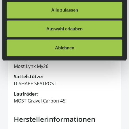
Bremsen:
Alle zulassen
Sram Force 2 pistons caliper, 160 mm rotor
Lenker:
Auswahl erlauben
JAGUAR XA GR TICR
Vorbau:
Ablehnen
TIGER ALU AERO TICR
Sattel:
Most Lynx My26
Sattelstütze:
D-SHAPE SEATPOST
Laufräder:
MOST Gravel Carbon 45
Herstellerinformationen