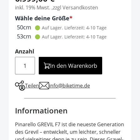
inkl. 19% Mwst. ,zzgl Versandkosten
Optionen
Wähle deine Größe
It is required to select one of the available 
50cm
Auf Lager.
Lieferzeit: 4-10 Tage
53cm
Auf Lager.
Lieferzeit: 4-10 Tage
Anzahl
Menge
In den Warenkorb
Teilen
info@biketime.de
Informationen
Pinarello GREVIL F7 ist die neueste Generation
des Grevil – entwickelt, um leichter, schneller
und vielseitiger denn je zu sein. Dieses Gravel-