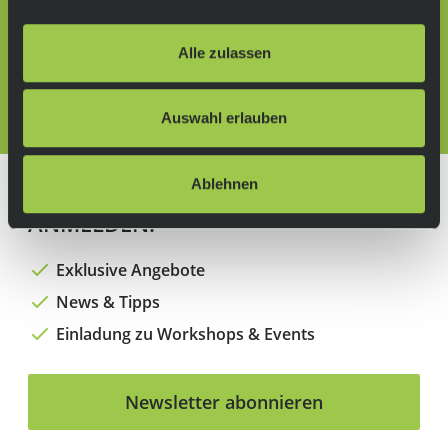
Folge uns auf:
Alle zulassen
Anfahrt
(Karte öffnen)
Auswahl erlauben
Ablehnen
JETZT FÜR DEN NEWSLETTER
ANMELDEN!
Exklusive Angebote
News & Tipps
Einladung zu Workshops & Events
Newsletter abonnieren