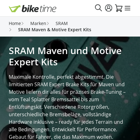
Direkt zum Inhalt
Home
Marken
SRAM
SRAM Maven & Motive Expert Kits
SRAM Maven und Motive
Expert Kits
Maximale Kontrolle, perfekt abgestimmt. Die
limitierten SRAM Expert Brake Kits für Maven und
Motive liefern dir alles für präzises Brake-Tuning –
vom Teal Splatter Bremssattel bis zum
Entlüftungskit. Verschiedene Rotorgrößen,
unterschiedliche Bremsbeläge, vollständige
Hardware inklusive – ready für jedes Terrain und
alle Bedingungen. Entwickelt für Performance.
Gebaut für Fahrer, die das Maximum wollen.