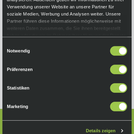
Verwendung unserer Website an unsere Partner für
soziale Medien, Werbung und Analysen weiter. Unsere
Partner führen diese Informationen möglicherweise mit
weiteren Daten zusammen, die Sie ihnen bereitgestellt
SRAM Motive Ultimate A1, 4 Kolben Bremse,
haben oder die sie im Rahmen Ihrer Nutzung der Dienste
Expert Kit, Black Teal Splatter
gesammelt haben.
Einwilligungsauswahl
655,00 €
Notwendig
inkl. 19% Mwst.
Nicht auf Lager.
In den Warenkorb
Lieferzeit: Auf Anfrage
Präferenzen
Art.-Nr.:
119518
Statistiken
Marketing
Lass dich beraten:
+49 511 67998300
Details zeigen