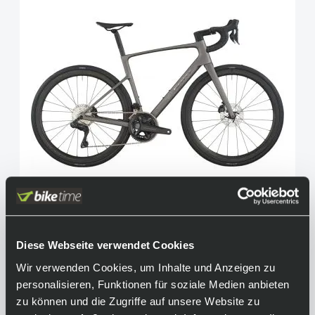
Scott Addict 20, Shimano Ultegra Di2, Tungsten
Diese Webseite verwendet Cookies
Grey
Wir verwenden Cookies, um Inhalte und Anzeigen zu
3.999,00 €
Sale
inkl. 19% Mwst.
personalisieren, Funktionen für soziale Medien anbieten
zu können und die Zugriffe auf unsere Website zu
Auf Lager.