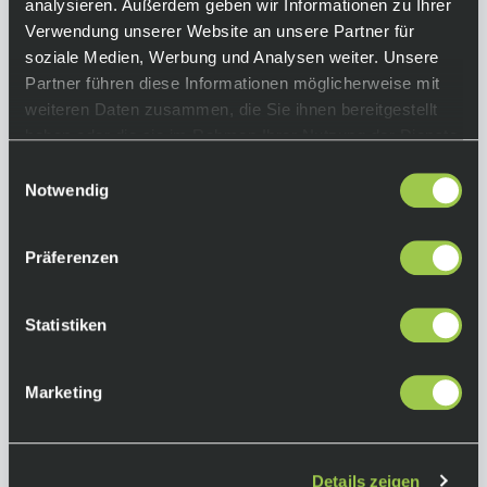
In den Warenkorb
analysieren. Außerdem geben wir Informationen zu Ihrer
Lieferzeit: 4-10 Tage
Art.-Nr.:
P120424
Verwendung unserer Website an unsere Partner für
soziale Medien, Werbung und Analysen weiter. Unsere
Partner führen diese Informationen möglicherweise mit
weiteren Daten zusammen, die Sie ihnen bereitgestellt
haben oder die sie im Rahmen Ihrer Nutzung der Dienste
gesammelt haben.
Einwilligungsauswahl
Notwendig
Präferenzen
Statistiken
Marketing
Details zeigen