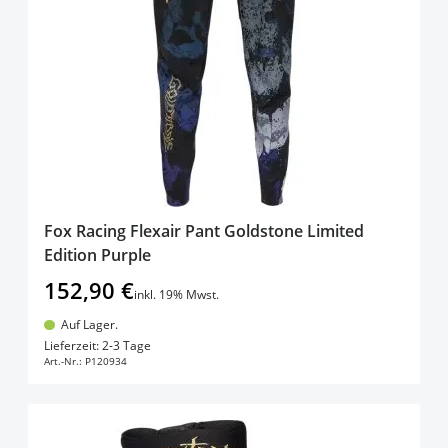
products available
L/XL
(
1
)
products available
M
(
1
)
zeige mehr+
Fox Racing Flexair Pant Goldstone Limited
Edition Purple
152,90 €
inkl. 19% Mwst.
Auf Lager.
In den Warenkorb
Lieferzeit: 2-3 Tage
Art.-Nr.:
P120934