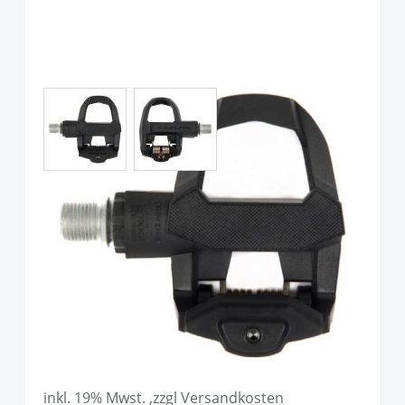
View larger image
View larger image
Look Keo Classic 3 Plus Pedale
schwarz 8-12Nm Auslösehärte
Art.-Nr.
104304
UVP
70,00 €
59,90 €
inkl. 19% Mwst. ,zzgl Versandkosten