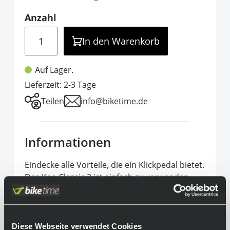
Anzahl
Menge
In den Warenkorb
Auf Lager.
Lieferzeit: 2-3 Tage
Teilen
info@biketime.de
Informationen
Eindecke alle Vorteile, die ein Klickpedal bietet.
Das Keo Classic 3 ist einfach zu verwenden,
anpassbare Spannung für den leichten Ein-
und Ausstieg, hohe Stabilität durch große und
breite Auflagefläche und ein niedriges
Gewicht, machen dieses Pedal zum absoluten
Diese Webseite verwendet Cookies