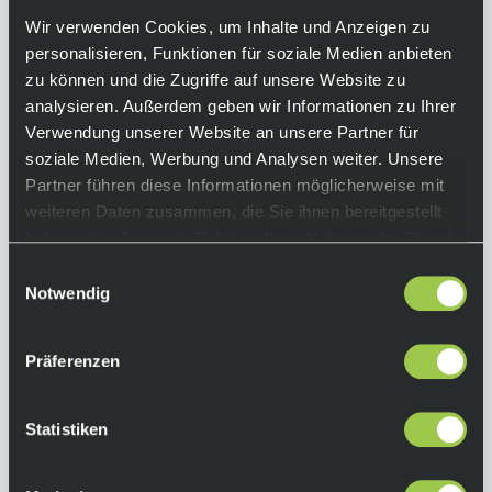
Must-have für jeden Rennradfahrer.
Wir verwenden Cookies, um Inhalte und Anzeigen zu
personalisieren, Funktionen für soziale Medien anbieten
Equipment
zu können und die Zugriffe auf unsere Website zu
analysieren. Außerdem geben wir Informationen zu Ihrer
Eigenschaften:
Verwendung unserer Website an unsere Partner für
• Große, breite Kontaktfläche für
soziale Medien, Werbung und Analysen weiter. Unsere
hervorragende Stabilität beim Pedaltritt
Partner führen diese Informationen möglicherweise mit
weiteren Daten zusammen, die Sie ihnen bereitgestellt
Farbe:
haben oder die sie im Rahmen Ihrer Nutzung der Dienste
Black
gesammelt haben.
Einwilligungsauswahl
Technische Spezifikationen:
Notwendig
• Spindelzusammensetzung: Chromoly
• Technologie: Spring
• Zusammensetzung des Körpers: Composite
Präferenzen
• Plattformbereich: Composite
• Plattformbereich: 400 mm²
Statistiken
• Plattformbreite: 60 mm
• Gesamt Stack Höhe (Pedal + Cleats): 17,8 mm