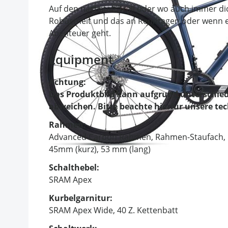
Auf den nächsten Trail oder wo auch immer dic
Robustheit und das an Renntagen oder wenn e
Abenteuer geht.
Equipment
Achtung:
Das Produktbild kann aufgrund unterschied
abweichen. Bitte beachte hierfür unsere te
Rahmen:
Advanced Carbon Rahmen, Rahmen-Staufach, Fli
45mm (kurz), 53 mm (lang)
Schalthebel:
SRAM Apex
Kurbelgarnitur:
SRAM Apex Wide, 40 Z. Kettenbatt