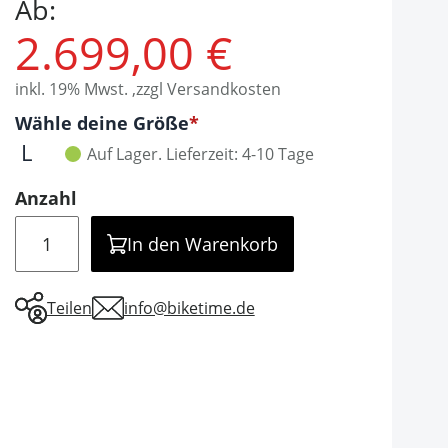
Ab:
2.699,00 €
inkl. 19% Mwst. ,zzgl Versandkosten
Optionen
Wähle deine Größe
It is required to select one of the available valu
L
Auf Lager.
Lieferzeit: 4-10 Tage
Anzahl
Menge
In den Warenkorb
Teilen
info@biketime.de