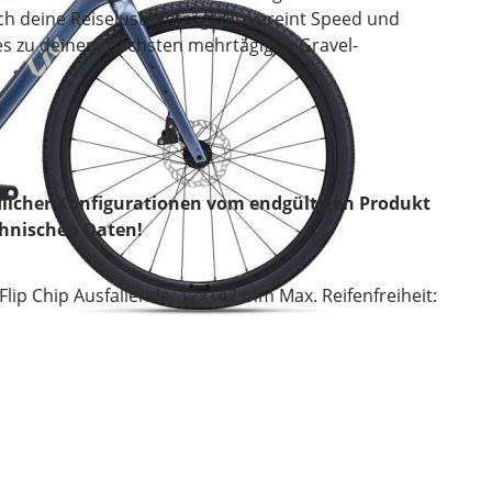
h deine Reiselust hinträgt. Es vereint Speed und
s zu deinem nächsten mehrtägigen Gravel-
licher Konfigurationen vom endgültigen Produkt
chnischen Daten!
p Chip Ausfallende, 12x142 mm Max. Reifenfreiheit: