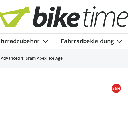
ahrradzubehör
Fahrradbekleidung
ory
enu for Fahrradteile category
Show submenu for Fahrradzubehör ca
Show
 Advanced 1, Sram Apex, Ice Age
Sale