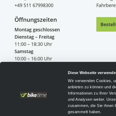
+49 511 67998300
Fahrberei
Öffnungszeiten
Bestel
Montag geschlossen
Dienstag – Freitag
11:00 – 18:30 Uhr
Samstag
10:00 – 16:00 Uhr
Diese Webseite verwende
Wir verwenden Cookies, um
anbieten zu können und di
Einfach bezahlen
:
Informationen zu Ihrer Ve
und Analysen weiter. Unse
Vorkasse
Leasing
zusammen, die Sie ihnen b
PayPal
gesammelt haben.