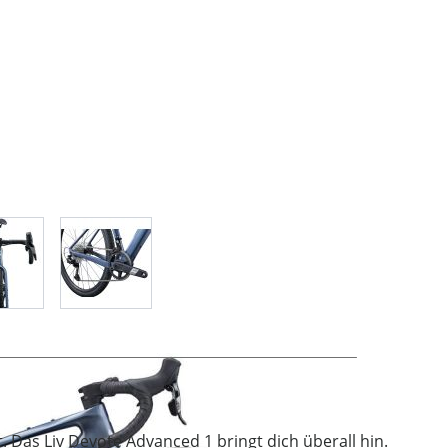
age
View larger image
View larger image
. Das Liv Devote Advanced 1 bringt dich überall hin.