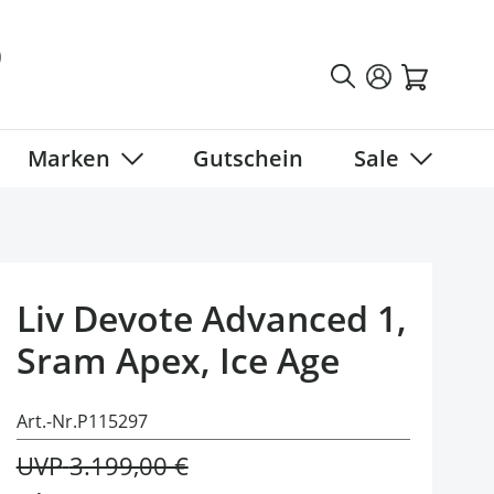
Marken
Gutschein
Sale
tegory
 submenu for Fahrradbekleidung category
Show submenu for Marken category
Show sub
Liv Devote Advanced 1,
Sram Apex, Ice Age
Art.-Nr.
P115297
UVP
3.199,00 €