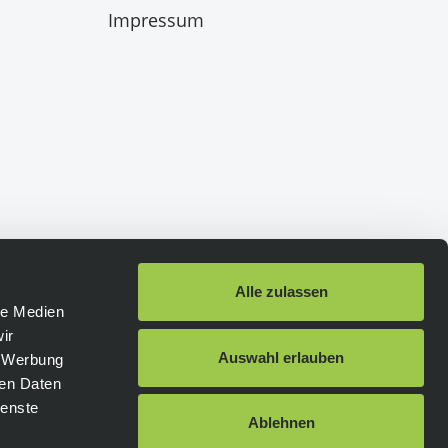
Impressum
Alle zulassen
le Medien
ir
Schneller Versand
:
Auswahl erlauben
, Werbung
ren Daten
ienste
DHL
DHL Express
Ablehnen