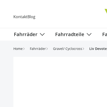
Direkt zum Inhalt
Kontakt
Blog
Fahrräder
Fahrradteile
F
Show submenu for Fahrräder categ
Show subm
Home
Fahrräder
Gravel/ Cyclocross
Liv Devote