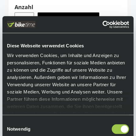
Anzahl
Menge
In den Warenkorb
Teilen
info@biketime.de
Diese Webseite verwendet Cookies
Wir verwenden Cookies, um Inhalte und Anzeigen zu
Informationen
personalisieren, Funktionen für soziale Medien anbieten
zu können und die Zugriffe auf unsere Website zu
analysieren. Außerdem geben wir Informationen zu Ihrer
Der Design-Award Winner. Zeitlose Optik trifft
Verwendung unserer Website an unsere Partner für
auf glockenhellen Klang. Eine wahre
soziale Medien, Werbung und Analysen weiter. Unsere
Revolution am Lenker.
Partner führen diese Informationen möglicherweise mit
Equipment
weiteren Daten zusammen, die Sie ihnen bereitgestellt
haben oder die sie im Rahmen Ihrer Nutzung der Dienste
gesammelt haben.
Material: Aluminium Breite: 15mm Kabelkanal
Einwilligungsauswahl
Erhältlich für zwei Lenkerdurchmesser: 22,2
Notwendig