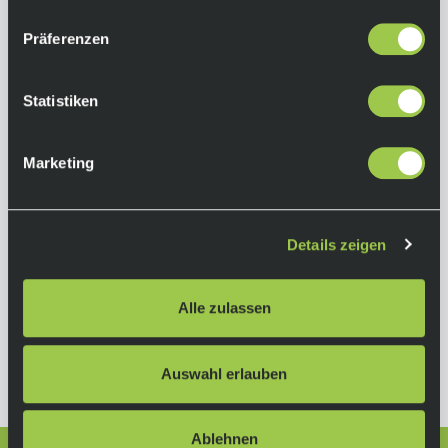
mm u. 31.8 mm Gewicht: 18g (Small), 25g
(Large)
Präferenzen
Herstellerinformationen
Statistiken
Knog
Marketing
Cosmic Sports GmbH
Leyher Strasse 47
90763 Fürth
Deutschland
Details zeigen
info@cosmicsports.com
Alle zulassen
www.knog.com
Auswahl erlauben
Ablehnen