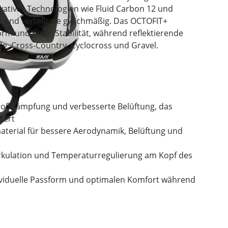
vativer Technologien wie Fluid Carbon 12 und
t und verteilt sie gleichmäßig. Das OCTOFIT+
orm und mehr Stabilität, während reflektierende
aße, Cross-Country, Cyclocross und Gravel.
 Stoßdämpfung und verbesserte Belüftung, das
iert
aterial für bessere Aerodynamik, Belüftung und
zirkulation und Temperaturregulierung am Kopf des
ndividuelle Passform und optimalen Komfort während