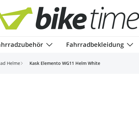
ahrradzubehör
Fahrradbekleidung
ory
enu for Fahrradteile category
Show submenu for Fahrradzubehör ca
Show
rad Helme
Kask Elemento WG11 Helm White