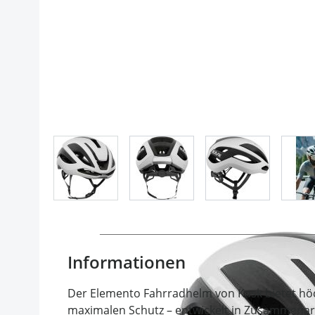
View larger image
View larger image
View larger im
Informationen
Der Elemento Fahrradhelm von Kask bietet höc
maximalen Schutz – entwickelt in Zusammenar