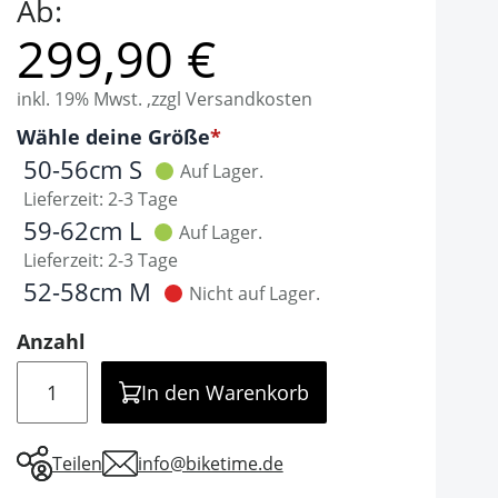
Ab:
299,90 €
inkl. 19% Mwst. ,zzgl Versandkosten
Optionen
Wähle deine Größe
It is required to select one of the available valu
50-56cm S
Auf Lager.
Lieferzeit: 2-3 Tage
59-62cm L
Auf Lager.
Lieferzeit: 2-3 Tage
52-58cm M
Nicht auf Lager.
Anzahl
Menge
In den Warenkorb
Teilen
info@biketime.de