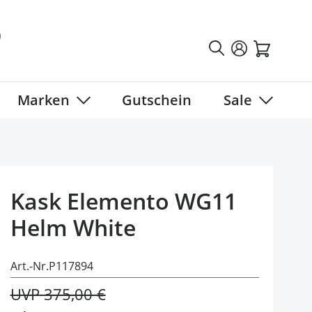
Marken
Gutschein
Sale
tegory
 submenu for Fahrradbekleidung category
Show submenu for Marken category
Show sub
Kask Elemento WG11
Helm White
Art.-Nr.
P117894
UVP
375,00 €