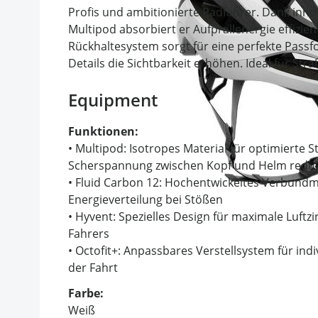
Profis und ambitionierte Radfahrer. Dank inno
Multipod absorbiert er Aufprallenergie effizien
Rückhaltesystem sorgt für eine perfekte Passf
Details die Sichtbarkeit erhöhen. Ideal für Str
Equipment
Funktionen:
• Multipod: Isotropes Material für optimierte
Scherspannung zwischen Kopf und Helm reduz
• Fluid Carbon 12: Hochentwickeltes Verbundm
Energieverteilung bei Stößen
• Hyvent: Spezielles Design für maximale Luft
Fahrers
• Octofit+: Anpassbares Verstellsystem für i
der Fahrt
Farbe:
Weiß