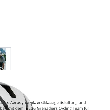
age
View larger image
hste Aerodynamik, erstklassige Belüftung und
beit mit dem INEOS Grenadiers Cycling Team für