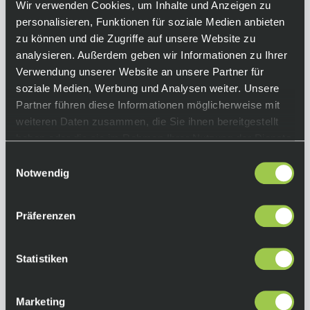
29,00 €
inkl. 19% Mwst.
Wir verwenden Cookies, um Inhalte und Anzeigen zu
personalisieren, Funktionen für soziale Medien anbieten
Auf Lager.
In den Warenkorb
zu können und die Zugriffe auf unsere Website zu
Lieferzeit: 2-3 Tage
Art.-Nr.:
77042
analysieren. Außerdem geben wir Informationen zu Ihrer
Verwendung unserer Website an unsere Partner für
soziale Medien, Werbung und Analysen weiter. Unsere
Partner führen diese Informationen möglicherweise mit
weiteren Daten zusammen, die Sie ihnen bereitgestellt
haben oder die sie im Rahmen Ihrer Nutzung der Dienste
gesammelt haben.
Einwilligungsauswahl
Notwendig
Präferenzen
Statistiken
Marketing