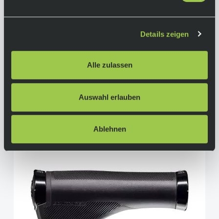
Ergon GDH Fat Griffe
Details zeigen
39,95 €
inkl. 19% Mwst.
Alle zulassen
Nicht auf Lager.
In den Warenkorb
Lieferzeit: Auf Anfrage
Art.-Nr.:
P121880
Auswahl erlauben
Ablehnen