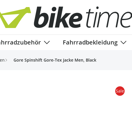
ahrradzubehör
Fahrradbekleidung
ory
enu for Fahrradteile category
Show submenu for Fahrradzubehör ca
Show
ken
Gore Spinshift Gore-Tex Jacke Men, Black
Sale