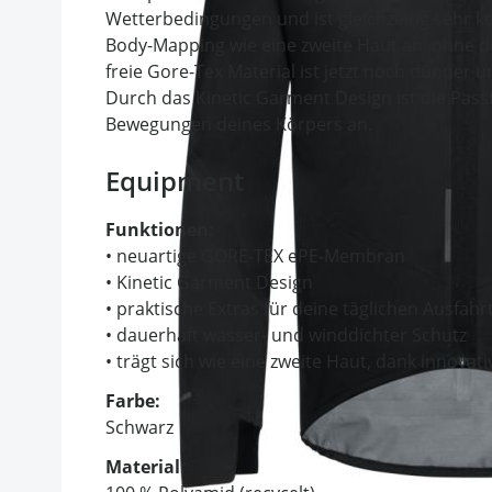
Wetterbedingungen und ist gleichzeitig sehr k
Body-Mapping wie eine zweite Haut an, ohne d
freie Gore-Tex Material ist jetzt noch dünner 
Durch das Kinetic Garment Design ist die Pass
Bewegungen deines Körpers an.
Equipment
Funktionen:
• neuartige GORE-TEX ePE-Membran
• Kinetic Garment Design
• praktische Extras für deine täglichen Ausfahr
• dauerhaft wasser- und winddichter Schutz
• trägt sich wie eine zweite Haut, dank innov
Farbe:
Schwarz
Material: