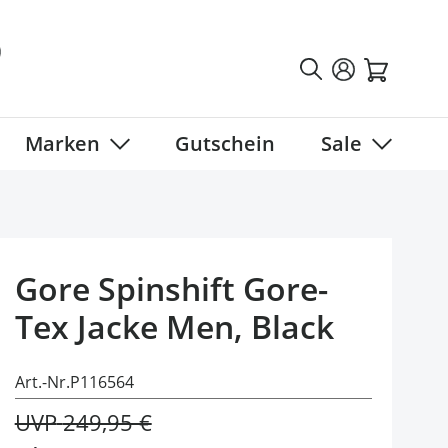
Marken
Gutschein
Sale
tegory
 submenu for Fahrradbekleidung category
Show submenu for Marken category
Show sub
Gore Spinshift Gore-
Tex Jacke Men, Black
Art.-Nr.
P116564
UVP
249,95 €