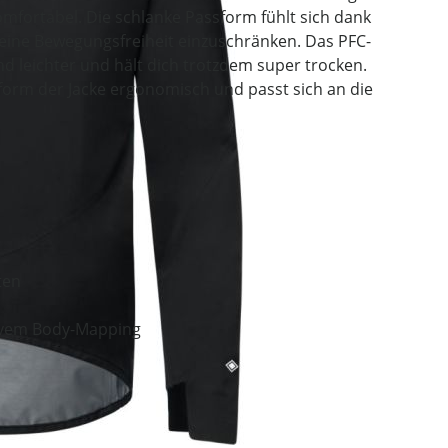
omfortabel. Die schlanke Passform fühlt sich dank
eine Bewegungsfreiheit einzuschränken. Das PFC-
und leichter und hält dich trotzdem super trocken.
form der Jacke ergonomisch und passt sich an die
ten
ativem Body-Mapping