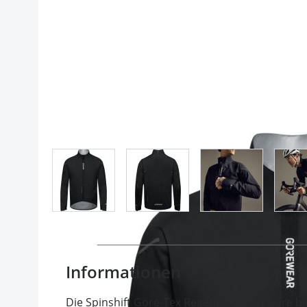
View larger image
View larger image
View larger im
Informationen
Die Spinshift Gore-Tex Regenjacke von Gore bi