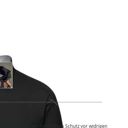
age
View larger image
etet dir auf deinen Ausfahrten Schutz vor widrigen