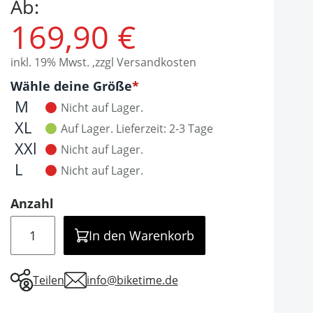
Ab:
169,90 €
inkl. 19% Mwst. ,zzgl Versandkosten
Optionen
Wähle deine Größe
It is required to select one of the available valu
M
Nicht auf Lager.
XL
Auf Lager.
Lieferzeit: 2-3 Tage
XXl
Nicht auf Lager.
L
Nicht auf Lager.
Anzahl
Menge
In den Warenkorb
Teilen
info@biketime.de