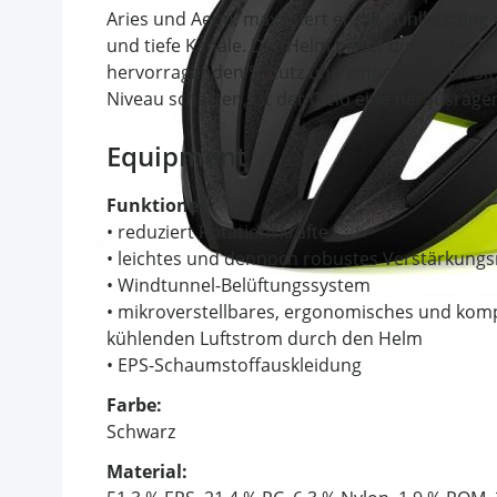
Aries und Aeon, maximiert er die Kühlleistung
und tiefe Kanäle. Der Helm bietet durch das Mi
hervorragenden Schutz und einen sicheren Sitz.
Niveau schätzen, ist der Cielo eine herausrage
Equipment
Funktionen:
• reduziert Rotationskräfte
• leichtes und dennoch robustes Verstärkungs
• Windtunnel-Belüftungssystem
• mikroverstellbares, ergonomisches und kompa
kühlenden Luftstrom durch den Helm
• EPS-Schaumstoffauskleidung
Farbe:
Schwarz
Material: