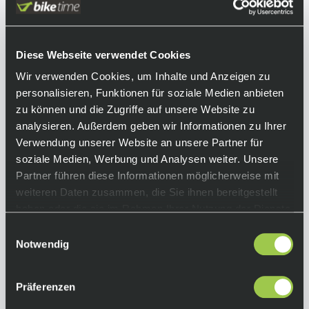
kraftvollen Scheibenbremsen und hoher
Kontrolle ist dieses Bike bereit für jedes
Abenteuer.
Diese Webseite verwendet Cookies
Equipment
Wir verwenden Cookies, um Inhalte und Anzeigen zu
personalisieren, Funktionen für soziale Medien anbieten
Achtung:
zu können und die Zugriffe auf unsere Website zu
Das Produktbild kann aufgrund
analysieren. Außerdem geben wir Informationen zu Ihrer
unterschiedlicher Konfigurationen vom
Verwendung unserer Website an unsere Partner für
endgültigen Produkt abweichen. Bitte
soziale Medien, Werbung und Analysen weiter. Unsere
beachte hierfür unsere technischen Daten!
Partner führen diese Informationen möglicherweise mit
weiteren Daten zusammen, die Sie ihnen bereitgestellt
Rahmen:
haben oder die sie im Rahmen Ihrer Nutzung der Dienste
AluxX Rahmen, 141 mm QR
gesammelt haben.
Einwilligungsauswahl
Gabel:
Notwendig
SR XCT L20 Coil, 60 mm Federweg, QR
Antrieb:
Präferenzen
Shimano Tourney RD-TY300