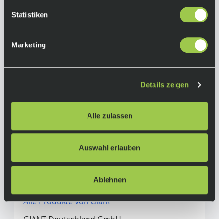
Kassette: Shimano CS-HG200, 12-32 Z.
Statistiken
Kurbelgarnitur: Forged Alloy, 30 Z., mit
Kettenschutz
Marketing
Bremsen:
Tektro HD-J285, 160 mm
Bremshebel:
Details zeigen
Tektro HD-J285
Laufräder:
Alle zulassen
Giant Disc
Auswahl erlauben
Herstellerinformationen
Ablehnen
Giant
Alle Produkte von Giant