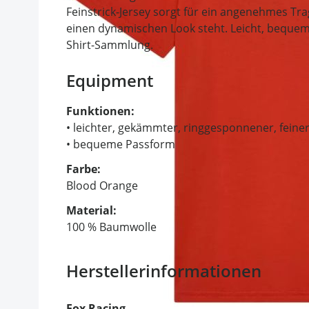
Feinstrick-Jersey sorgt für ein angenehmes Tr
einen dynamischen Look steht. Leicht, bequem 
Shirt-Sammlung.
Equipment
Funktionen:
• leichter, gekämmter, ringgesponnener, feiner
• bequeme Passform
Farbe:
Blood Orange
Material:
100 % Baumwolle
Herstellerinformationen
Fox Racing