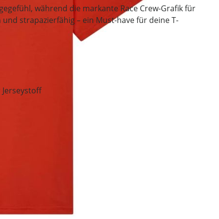
agegefühl, während die markante Race Crew-Grafik für
und strapazierfähig – ein Must-have für deine T-
 Jerseystoff