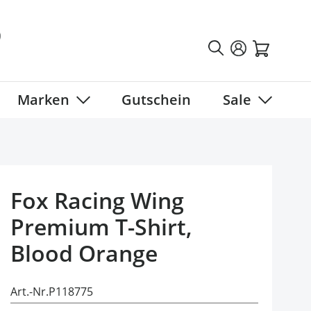
Marken
Gutschein
Sale
tegory
 submenu for Fahrradbekleidung category
Show submenu for Marken category
Show sub
Fox Racing Wing
Premium T-Shirt,
Blood Orange
Art.-Nr.
P118775