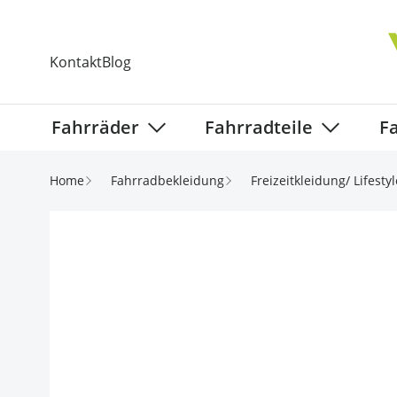
Direkt zum Inhalt
Kontakt
Blog
Fahrräder
Fahrradteile
F
Show submenu for Fahrräder categ
Show subm
Home
Fahrradbekleidung
Freizeitkleidung/ Lifestyl