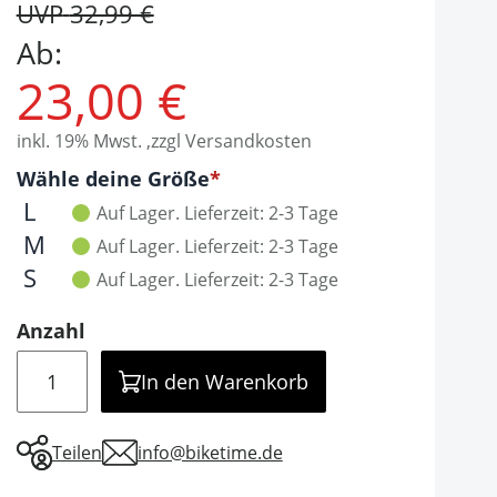
UVP
32,99 €
Ab:
23,00 €
inkl. 19% Mwst. ,zzgl Versandkosten
Optionen
Wähle deine Größe
It is required to select one of the available valu
L
Auf Lager.
Lieferzeit: 2-3 Tage
M
Auf Lager.
Lieferzeit: 2-3 Tage
S
Auf Lager.
Lieferzeit: 2-3 Tage
Anzahl
Menge
In den Warenkorb
Teilen
info@biketime.de