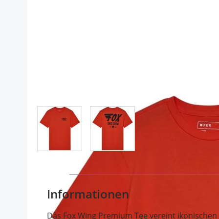
View larger image
View larger image
Informationen
Das Fox Wing Premium Tee vereint ikonischen 