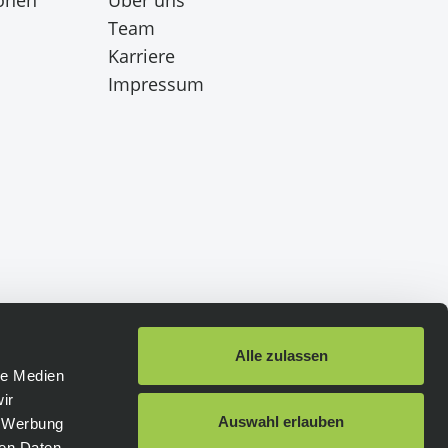
Team
Karriere
Impressum
Alle zulassen
le Medien
ir
Schneller Versand
:
Auswahl erlauben
, Werbung
ren Daten