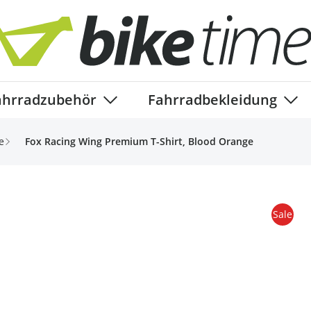
ahrradzubehör
Fahrradbekleidung
ory
enu for Fahrradteile category
Show submenu for Fahrradzubehör ca
Show
e
Fox Racing Wing Premium T-Shirt, Blood Orange
Sale