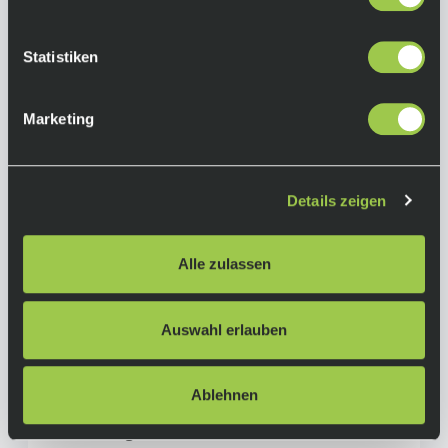
Abweisung von Schmutz
• TruLock™-System für schnelles und einfaches
Auswechseln der Sichtscheibe
Statistiken
• weiche TPU-Gesichtsauflage zur perfekten
Anpassung an die Gesichtsform für
verbesserten Komfort
Marketing
• Außenrahmen aus ABS/Nylon für höhere
Schmutzbeständigkeit und Robustheit
Details zeigen
Farbe:
Rot
Material:
Alle zulassen
28 % Tr90, 23 % Polyester, 21 % TPU, 18 %
Polycarbonat, 6 % Polyurethan und 4 % Nylon
Auswahl erlauben
Herstellerinformationen
Ablehnen
Fox Racing