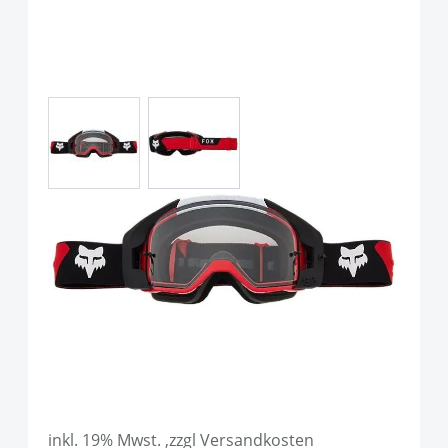
View larger image
View larger image
Fox Racing VUE CORE GOGGLE
Unisex Flo Red OS
Art.-Nr.
117595
UVP
119,99 €
99,90 €
inkl. 19% Mwst. ,zzgl Versandkosten