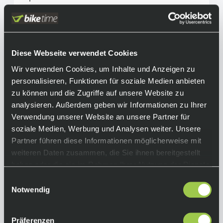
Dank des TruLock-Systems lässt sich die
Sichtscheibe schnell und einfach durch die
drehbaren Freigabelaschen austauschen.
Zusätzlich verfügt diese Pro-Level-Brille über
Diese Webseite verwendet Cookies
einen 45 mm Riemen und ein leistungsstarkes
360° Lüftungssystem, das für optimalen
Wir verwenden Cookies, um Inhalte und Anzeigen zu
Luftstrom sorgt und ein Beschlagen
personalisieren, Funktionen für soziale Medien anbieten
verhindert. Der dreilagige Schaumstoff
zu können und die Zugriffe auf unsere Website zu
maximiert den Komfort und schützt die Augen
analysieren. Außerdem geben wir Informationen zu Ihrer
zuverlässig vor Schweiß.
Verwendung unserer Website an unsere Partner für
soziale Medien, Werbung und Analysen weiter. Unsere
Equipment
Partner führen diese Informationen möglicherweise mit
weiteren Daten zusammen, die Sie ihnen bereitgestellt
Funktionen:
haben oder die sie im Rahmen Ihrer Nutzung der Dienste
• breite Öffnung für herausragende periphere
gesammelt haben.
Einwilligungsauswahl
Sicht
Notwendig
• Sichtscheibe aus spritzgegossenem
Polycarbonat für optische Klarheit und
Präferenzen