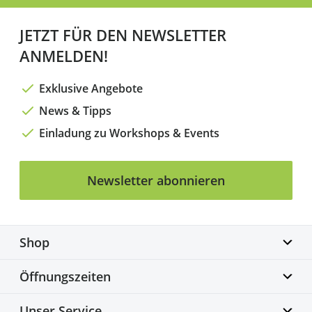
JETZT FÜR DEN NEWSLETTER
ANMELDEN!
Exklusive Angebote
News & Tipps
Einladung zu Workshops & Events
Newsletter abonnieren
Shop
Biketime GmbH
Öffnungszeiten
Alter Flughafen 7a
30179 Hannover
Montag geschlossen
Unser Service