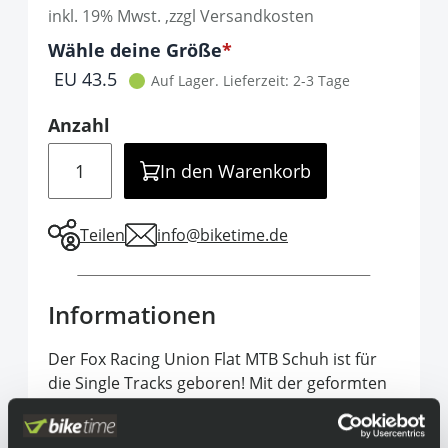
inkl. 19% Mwst. ,zzgl Versandkosten
Optionen
Wähle deine Größe
It is required to select one of the available 
EU 43.5
Auf Lager.
Lieferzeit: 2-3 Tage
Anzahl
Menge
In den Warenkorb
Teilen
info@biketime.de
Informationen
Der Fox Racing Union Flat MTB Schuh ist für
die Single Tracks geboren! Mit der geformten
internen Versteifungsplatte wird deine
Kraftübertragung optimiert, der Zehenklappe