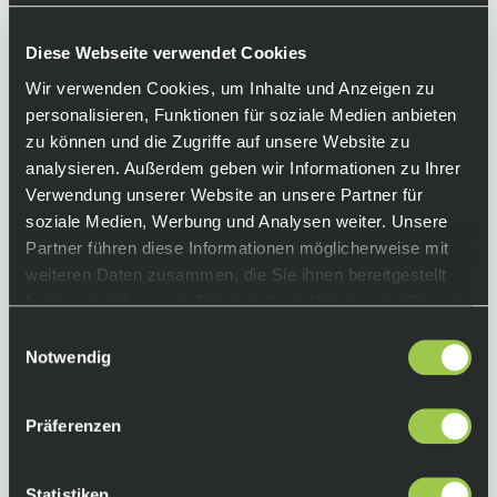
schützt dich vor Steinschlägen. Mit ordentlich
Pfeffer die Trails unsicher machen ist dank der
Diese Webseite verwendet Cookies
EVA-Zwischensohle, die deinen Grip zusätzlich
verstärkt, kein Problem. Durch die erstklassige
Wir verwenden Cookies, um Inhalte und Anzeigen zu
Verarbeitung und das schlichte Design
personalisieren, Funktionen für soziale Medien anbieten
bekommst du einen starken MTB Schuh, der
zu können und die Zugriffe auf unsere Website zu
sowohl auf den Trails als auch Off-Bike ein
analysieren. Außerdem geben wir Informationen zu Ihrer
treuer Begleiter ist. Bringe deine MB-
Verwendung unserer Website an unsere Partner für
Abenteuer auf ein neues Level.
soziale Medien, Werbung und Analysen weiter. Unsere
Partner führen diese Informationen möglicherweise mit
Equipment
weiteren Daten zusammen, die Sie ihnen bereitgestellt
haben oder die sie im Rahmen Ihrer Nutzung der Dienste
Funktionen:
gesammelt haben.
Einwilligungsauswahl
• Nahtloses, verschweißtes Deckmaterial für
Notwendig
präzise Passform und geringes Gewicht.
• Ultratac™-Kautschukverbund mit
Präferenzen
anspruchsvollem Profil für Grip und
Haltbarkeit.
• EVA-Zwischensohle mit schmalem Profil für
Statistiken