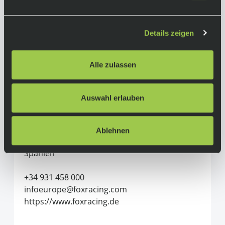
Material:
100 % Nylon
Details zeigen
Herstellerinformationen
Alle zulassen
Fox Racing
Auswahl erlauben
Alle Produkte von Fox Racing
Adventure Sports Group Europe S.L.U.
C/Canudas, 13 (P.E. Mas Blau)
Ablehnen
08820 El Prat de Llobregat (Barcelona)
Spanien
+34 931 458 000
infoeurope@foxracing.com
https://www.foxracing.de