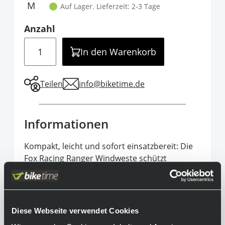
It is required to select one of the available 
M
Auf Lager.
Lieferzeit: 2-3 Tage
Anzahl
Menge
In den Warenkorb
Teilen
info@biketime.de
Informationen
Kompakt, leicht und sofort einsatzbereit: Die
Fox Racing Ranger Windweste schützt
zuverlässig vor Wind und Kälte – ideal bei
plötzlichen Wetterumschwüngen. Dank
elastischer Bündchen sitzt sie perfekt,
während Reißverschlusstaschen deine
Diese Webseite verwendet Cookies
Essentials sicher verstauen. Schnell