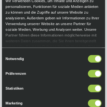
Wir verwenden Cookies, um Inhalte und Anzeigen zu
übergezogen, bleibt dein Flow auf dem Trail
personalisieren, Funktionen für soziale Medien anbieten
ungestört. Immer dabei, wenn’s drauf
zu können und die Zugriffe auf unsere Website zu
ankommt.
analysieren. Außerdem geben wir Informationen zu Ihrer
Verwendung unserer Website an unsere Partner für
Equipment
soziale Medien, Werbung und Analysen weiter. Unsere
Partner führen diese Informationen möglicherweise mit
Funktionen:
weiteren Daten zusammen, die Sie ihnen bereitgestellt
• ultraleichter Cordura-Ripstop-Hauptkörper®
haben oder die sie im Rahmen Ihrer Nutzung der Dienste
• zwei Einschubtaschen mit Reißverschluss
gesammelt haben.
und eine Gesäßtasche zum Verstauen Ihrer
Einwilligungsauswahl
Notwendig
wichtigsten Utensilien
• verstaubar in der hinteren
Reißverschlusstasche
Präferenzen
• elastischer unterer Saum an den Seiten,
damit er bei jeder Fahrt an Ort und Stelle
bleibt
Statistiken
Farbe:
Black
Marketing