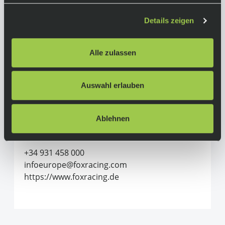
Länge (ab Schulterspitze): 79 cm (Größe L)
Details zeigen
Herstellerinformationen
Alle zulassen
Fox Racing
Alle Produkte von Fox Racing
Auswahl erlauben
Adventure Sports Group Europe S.L.U.
C/Canudas, 13 (P.E. Mas Blau)
08820 El Prat de Llobregat (Barcelona)
Ablehnen
Spanien
+34 931 458 000
infoeurope@foxracing.com
https://www.foxracing.de