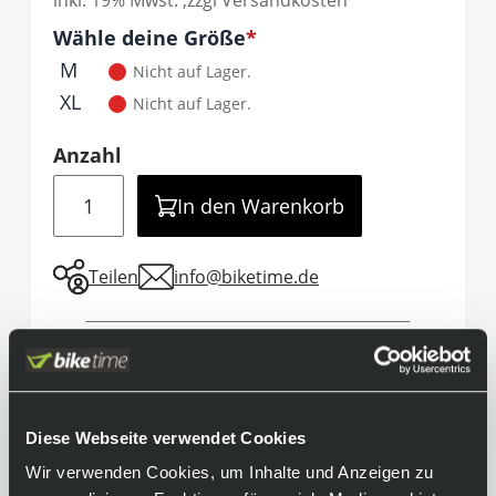
inkl. 19% Mwst. ,zzgl Versandkosten
Optionen
Wähle deine Größe
It is required to select one of the available 
M
Nicht auf Lager.
XL
Nicht auf Lager.
Anzahl
Menge
In den Warenkorb
Teilen
info@biketime.de
Informationen
Herausragendes Feuchtigkeitsmanagement in
Diese Webseite verwendet Cookies
einem leistungsstarken Mountainbike-Jersey –
das ist das Fox Racing RANGER POWER DRY
Wir verwenden Cookies, um Inhalte und Anzeigen zu
Jersey. Es ist aus Polartec Powerdry-Gewebe