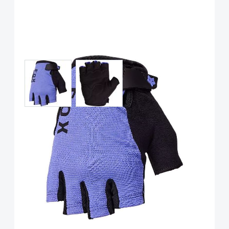
View larger image
View larger image
Fox Racing Ranger Gel
Kurzfinger Handschuh Women
Violett
Art.-Nr.
P116074
UVP
29,99 €
Ab: