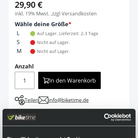
29,90 €
inkl. 19% Mwst. ,zzgl Versandkosten
Optionen
Wähle deine Größe
It is required to select one of the available 
L
Auf Lager.
Lieferzeit: 2-3 Tage
S
Nicht auf Lager.
M
Nicht auf Lager.
Anzahl
Menge
In den Warenkorb
Teilen
info@biketime.de
Informationen