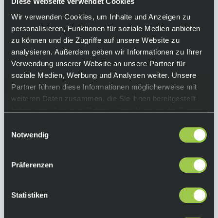
Garantiert beste Qualität und Leistung? Dann
Diese Webseite verwendet Cookies
hol dir jetzt die Fox Racing Ranger Gel
Wir verwenden Cookies, um Inhalte und Anzeigen zu
Kurzfinger Handschuhe. Das bekommst du
personalisieren, Funktionen für soziale Medien anbieten
sonst nur bei Handschuhen einer höheren
zu können und die Zugriffe auf unsere Website zu
Preisklasse. Durch die strategisch
analysieren. Außerdem geben wir Informationen zu Ihrer
angeordneten Gelpads in der Innenfläche wird
Verwendung unserer Website an unsere Partner für
der Schutz maximiert. Dank der flachen
soziale Medien, Werbung und Analysen weiter. Unsere
Manschette kannst du die Passform einstellen,
Partner führen diese Informationen möglicherweise mit
die für dich passt.
weiteren Daten zusammen, die Sie ihnen bereitgestellt
haben oder die sie im Rahmen Ihrer Nutzung der Dienste
Equipment
gesammelt haben.
Einwilligungsauswahl
Notwendig
Funktionen:
• Manschette mit niedrigem Profil und
Klettverschluss für sicheren Halt
Präferenzen
• saugfähiger Daumen aus Mikro-Wildleder
zum Abwischen von Schweiß
Statistiken
• strategisch angeordnetes TruGel-Gel in der
Handinnenfläche für verbesserten Schutz