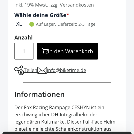
inkl. 19% Mwst. ,zzgl Versandkosten
Optionen
Wähle deine Größe
It is required to select one of the available 
XL
Auf Lager.
Lieferzeit: 2-3 Tage
Anzahl
Menge
In den Warenkorb
Teilen
info@biketime.de
Informationen
Der Fox Racing Rampage CESHYN ist ein
erschwinglicher DH-Integralhelm der
legendären Kultmarke. Dieser Full-Face Helm
bietet eine leichte Schalenkonstruktion aus