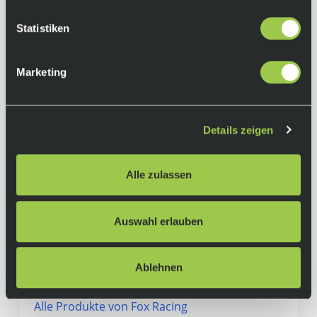
• Schalenkonstruktion aus spritzgegossenem
ABS
Statistiken
• inspiriert vom Rampage Pro Carbon
• Lüftungsöffnungen
Marketing
• Schutzblenden aus spritzgeformtem Mesh
• doppelter D-Ring-Verschluss
• verstellbares Visier
Details zeigen
Farbe:
CESHYN Grey
Alle zulassen
Material:
PC, EPS, PU, Polyester, SS
Auswahl erlauben
Herstellerinformationen
Ablehnen
Fox Racing
Alle Produkte von Fox Racing