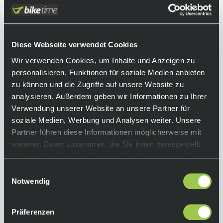
spritzgegossenem ABS, die vom legendären
Rampage Pro Carbon inspiriert ist – was dem
CESHYN Leichtigkeit und eine Menge Features
beschert. Seine Lüftungsöffnungen mit
Diese Webseite verwendet Cookies
Schutzblenden aus spritzgeformtem Mesh
Wir verwenden Cookies, um Inhalte und Anzeigen zu
bieten eine herausragende Atmungsaktivität
personalisieren, Funktionen für soziale Medien anbieten
und Luftzirkulation und schützen vor Steinen
zu können und die Zugriffe auf unsere Website zu
oder Schmutz. Er kommt mit einem voll
analysieren. Außerdem geben wir Informationen zu Ihrer
verstellbaren Visier und einem doppelten D-
Verwendung unserer Website an unsere Partner für
Ring-Verschluss
soziale Medien, Werbung und Analysen weiter. Unsere
Partner führen diese Informationen möglicherweise mit
Welche Größe passt dir?
Hier findest du die
weiteren Daten zusammen, die Sie ihnen bereitgestellt
Größentabellen von Fox.
haben oder die sie im Rahmen Ihrer Nutzung der Dienste
gesammelt haben.
Equipment
Einwilligungsauswahl
Notwendig
Funktionen:
• DH-Integralhelm
Präferenzen
• MIPS-Technologie