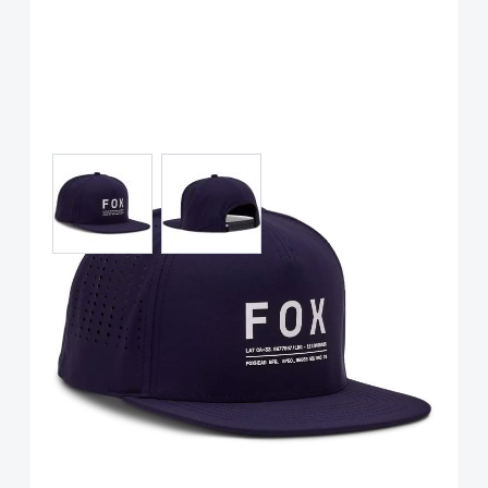
View larger image
View larger image
Fox Racing Non Stop
Snapback Kappe, Midnight
Blue OS
Art.-Nr.
118765
UVP
34,99 €