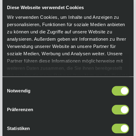
Eigenschaften hält deinen Kopf angenehm
Diese Webseite verwendet Cookies
trocken. Mit dem klassischen Fox-Stil und dem
Wir verwenden Cookies, um Inhalte und Anzeigen zu
verstellbaren Snapback-Verschluss kannst du
personalisieren, Funktionen für soziale Medien anbieten
die Passform und deinen Look im
zu können und die Zugriffe auf unsere Website zu
Handumdrehen anpassen – bereit für jeden
analysieren. Außerdem geben wir Informationen zu Ihrer
Tag.
Verwendung unserer Website an unsere Partner für
soziale Medien, Werbung und Analysen weiter. Unsere
Equipment
Partner führen diese Informationen möglicherweise mit
weiteren Daten zusammen, die Sie ihnen bereitgestellt
Funktionen:
haben oder die sie im Rahmen Ihrer Nutzung der Dienste
• legendäres Logo und hochwertige
gesammelt haben.
Einwilligungsauswahl
Materialien
Notwendig
• Fokus auf Passform und Funktion
• leichtes Stretchgewebe
• feuchtigkeitsableitende Eigenschaften
Präferenzen
• verstellbarer Snapback-Verschluss für
passgenauen Sitz
Statistiken
• HD-Silikon-Thermodruck vorn in der Mitte