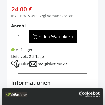
24,00 €
inkl. 19% Mwst. ,zzgl Versandkosten
Anzahl
Menge
In den Warenkorb
Auf Lager.
Lieferzeit: 2-3 Tage
Teilen
info@biketime.de
Informationen
Die Non Stop Snapback Kappe bietet perfekte
Passform und Funktionalität. Das leichte
Stretchmaterial mit feuchtigkeitsableitenden