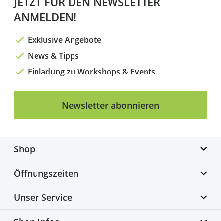
JETZT FÜR DEN NEWSLETTER
ANMELDEN!
Exklusive Angebote
News & Tipps
Einladung zu Workshops & Events
Newsletter abonnieren
Shop
Biketime GmbH
Öffnungszeiten
Alter Flughafen 7a
30179 Hannover
Montag geschlossen
Unser Service
info@biketime.de
Dienstag – Freitag
+49 511 67998300
11:00 – 18:30 Uhr
Bike Fittingcenter