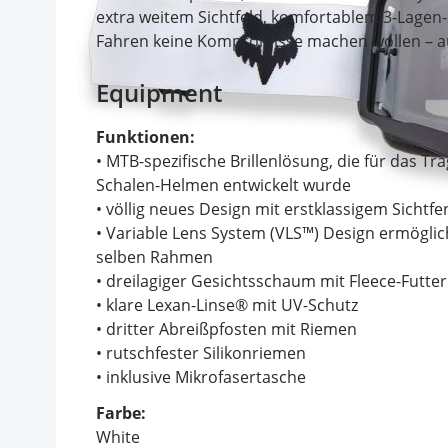
extra weitem Sichtfeld, komfortablem 3-Lagen-
Fahren keine Kompromisse machen wollen – au
Equipment
Funktionen:
• MTB-spezifische Brillenlösung, die für das 
Schalen-Helmen entwickelt wurde
• völlig neues Design mit erstklassigem Sichtfe
• Variable Lens System (VLS™) Design ermöglic
selben Rahmen
• dreilagiger Gesichtsschaum mit Fleece-Futter
• klare Lexan-Linse® mit UV-Schutz
• dritter Abreißpfosten mit Riemen
• rutschfester Silikonriemen
• inklusive Mikrofasertasche
Farbe:
White