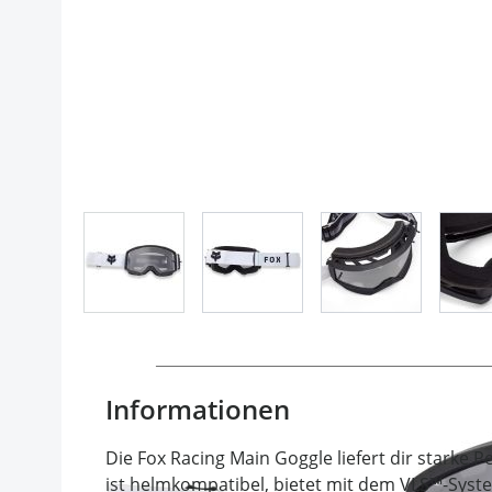
View larger image
View larger image
View larger im
Informationen
Die Fox Racing Main Goggle liefert dir starke 
ist helmkompatibel, bietet mit dem VLS™-Syste