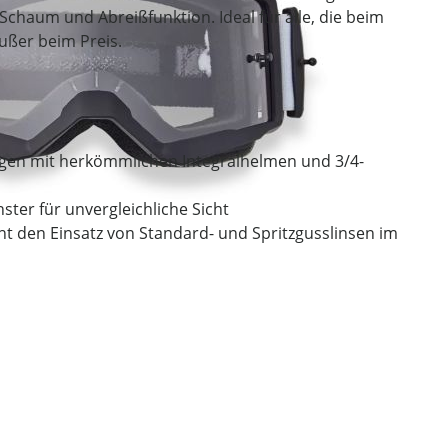
Schaum und Abreißfunktion. Ideal für alle, die beim
ßer beim Preis.
Tragen mit herkömmlichen Integralhelmen und 3/4-
nster für unvergleichliche Sicht
ht den Einsatz von Standard- und Spritzgusslinsen im