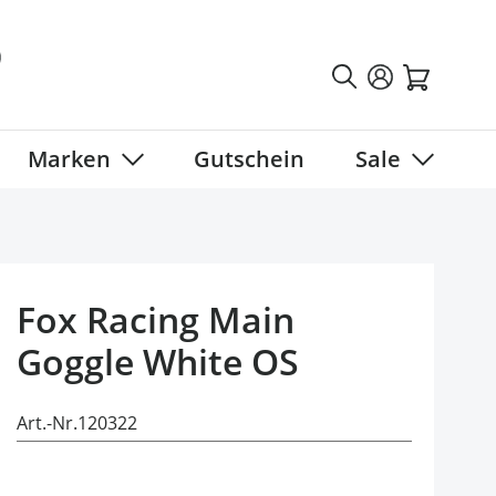
Marken
Gutschein
Sale
tegory
 submenu for Fahrradbekleidung category
Show submenu for Marken category
Show sub
Fox Racing Main
Goggle White OS
Art.-Nr.
120322