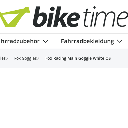
ahrradzubehör
Fahrradbekleidung
ory
enu for Fahrradteile category
Show submenu for Fahrradzubehör ca
Show
les
Fox Goggles
Fox Racing Main Goggle White OS