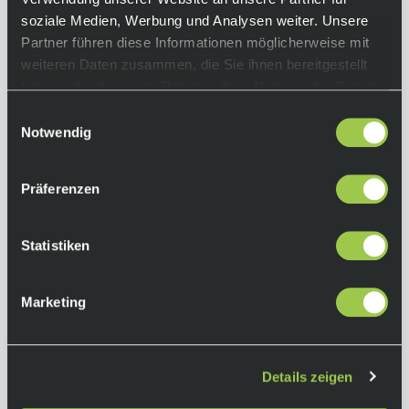
Equipment
soziale Medien, Werbung und Analysen weiter. Unsere
Partner führen diese Informationen möglicherweise mit
weiteren Daten zusammen, die Sie ihnen bereitgestellt
Funktionen:
haben oder die sie im Rahmen Ihrer Nutzung der Dienste
• mittelschweres, gekämmtes,
gesammelt haben.
ringgesponnenes, feines Jersey-Gewebe
Einwilligungsauswahl
• bequeme Passform
Notwendig
• Siebdruck
Farbe:
Präferenzen
Schwarz
Material:
Statistiken
100 % Baumwolle
Marketing
Herstellerinformationen
Fox Racing
Details zeigen
Alle Produkte von Fox Racing