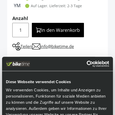
YM
Auf Lager.
Lieferzeit: 2-3 Tage
Anzahl
Menge
In den Warenkorb
Teilen
info@biketime.de
Informationen
Höchster Komfort, weich und bequem. Mit
Diese Webseite verwendet Cookies
dem Fox Racing Legacy kannst du mit dem
Wir verwenden Cookies, um Inhalte und Anzeigen zu
legendären Fox Logo optisch herausstechen
personalisieren, Funktionen für soziale Medien anbieten
und musst nicht auf ein komfortables Shirt
zu können und die Zugriffe auf unsere Website zu
verzichten. Lass es zu deinem neuen Favoriten
analysieren. Außerdem geben wir Informationen zu Ihrer
im Kleiderschrank werden.
Verwendung unserer Website an unsere Partner für