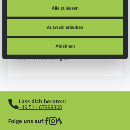
Alle zulassen
Adventure Sports Group Europe S.L.U.
C/Canudas, 13 (P.E. Mas Blau)
08820 El Prat de Llobregat (Barcelona)
Auswahl erlauben
Spanien
+34 931 458 000
Ablehnen
infoeurope@foxracing.com
https://www.foxracing.de
Lass dich beraten:
+49 511 67998300
Folge uns auf: