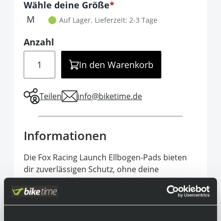
Optionen
Wähle deine Größe
It is required to select one of the available 
M
Auf Lager.
Lieferzeit: 2-3 Tage
Anzahl
Menge
In den Warenkorb
Teilen
info@biketime.de
Informationen
Die Fox Racing Launch Ellbogen-Pads bieten
dir zuverlässigen Schutz, ohne deine
Bewegungsfreiheit einzuschränken. CE-
zertifizierte D3O®-Einsätze absorbieren harte
Stöße, während abriebfeste Frontpanels für
Strapazierfähigkeit sorgen. Das leichte,