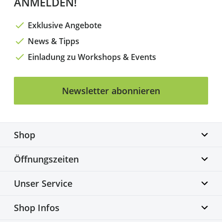
ANMELDEN!
Exklusive Angebote
News & Tipps
Einladung zu Workshops & Events
Newsletter abonnieren
Shop
Biketime GmbH
Öffnungszeiten
Alter Flughafen 7a
30179 Hannover
Montag geschlossen
Unser Service
info@biketime.de
Dienstag – Freitag
+49 511 67998300
11:00 – 18:30 Uhr
Bike Fittingcenter
Shop Infos
Samstag
Fahrradwerkstatt