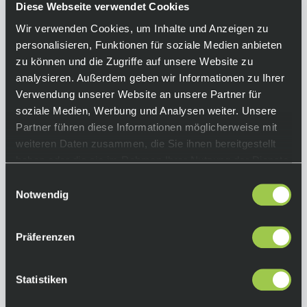
Diese Webseite verwendet Cookies
schlanke Design sitzt sicher dank
großflächiger Gripper – für maximalen
Wir verwenden Cookies, um Inhalte und Anzeigen zu
Komfort und Fokus auf dem Trail.
personalisieren, Funktionen für soziale Medien anbieten
zu können und die Zugriffe auf unsere Website zu
Equipment
analysieren. Außerdem geben wir Informationen zu Ihrer
Verwendung unserer Website an unsere Partner für
Funktionen:
soziale Medien, Werbung und Analysen weiter. Unsere
• abriebfestes Frontpanel für erhöhte
Partner führen diese Informationen möglicherweise mit
Strapazierfähigkeit
weiteren Daten zusammen, die Sie ihnen bereitgestellt
• Konstruktion zum Hineinschlüpfen mit
haben oder die sie im Rahmen Ihrer Nutzung der Dienste
Klettverschlüssen, damit die Protektoren nicht
gesammelt haben.
Einwilligungsauswahl
verrutschen
Notwendig
• extra breiter elastischer Gripper mit Silikon-
Print für mehr Komfort und Sicherheit
Präferenzen
• Mesh-Einsatz hinten fördert Luftzirkulation
• vorgewölbte ergonomische Passform.
• herausnehmbare D3O®-Einsätze erfüllen die
Statistiken
EN1621-1 CE-Anforderungen der Stufe 1