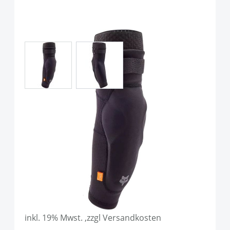
View larger image
View larger image
Fox Racing Launch Elbow
Guard Unisex Black
Art.-Nr.
P120718
UVP
79,99 €
Ab:
79,90 €
inkl. 19% Mwst. ,zzgl Versandkosten